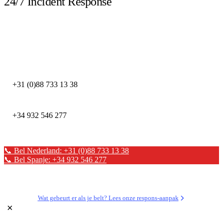
24/7 Incident Response
Bel direct bij een beveiligingsincident. Onze DFIR-experts staan dag en
nacht klaar.
DEFION NEDERLAND
+31 (0)88 733 13 38
DEFION SPANJE
+34 932 546 277
📞 Bel Nederland: +31 (0)88 733 13 38
📞 Bel Spanje: +34 932 546 277
✉ Stuur een bericht
Wat gebeurt er als je belt? Lees onze respons-aanpak
×