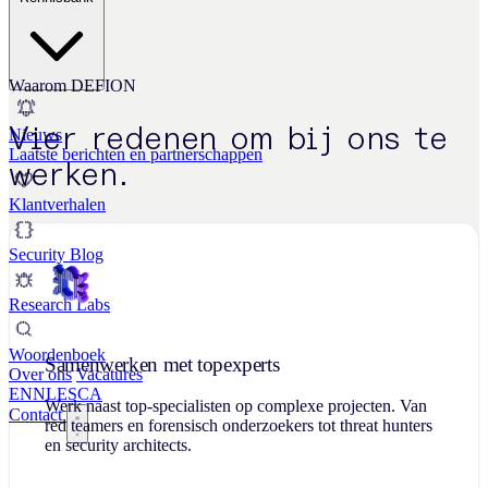
Waarom DEFION
Vier redenen om bij ons te
Nieuws
Laatste berichten en partnerschappen
werken.
Klantverhalen
Security Blog
Research Labs
Woordenboek
Samenwerken met topexperts
Over ons
Vacatures
EN
NL
ES
CA
Werk naast top-specialisten op complexe projecten. Van
Contact
red teamers en forensisch onderzoekers tot threat hunters
en security architects.