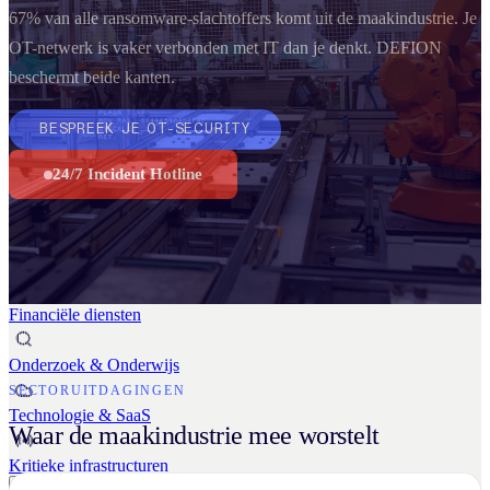
Business Continuity Services
67% van alle ransomware-slachtoffers komt uit de maakindustrie. Je
Business Continuity & Recovery
OT-netwerk is vaker verbonden met IT dan je denkt. DEFION
Sectoren
beschermt beide kanten.
BESPREEK JE OT-SECURITY
Maakindustrie
24/7 Incident Hotline
Overheid
Retail & E-commerce
Financiële diensten
Onderzoek & Onderwijs
SECTORUITDAGINGEN
Technologie & SaaS
Waar de maakindustrie mee worstelt
Kritieke infrastructuren
Kennisbank