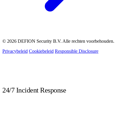
© 2026 DEFION Security B.V. Alle rechten voorbehouden.
Privacybeleid
Cookiebeleid
Responsible Disclosure
LIVE
24/7 Incident Response
Bel direct bij een beveiligingsincident. Onze DFIR-experts staan dag en
nacht klaar.
DEFION NEDERLAND