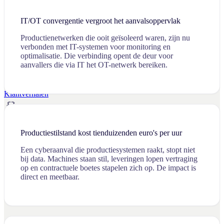
IT/OT convergentie vergroot het aanvalsoppervlak
Productienetwerken die ooit geïsoleerd waren, zijn nu
verbonden met IT-systemen voor monitoring en
optimalisatie. Die verbinding opent de deur voor
Nieuws
aanvallers die via IT het OT-netwerk bereiken.
Laatste berichten en partnerschappen
Klantverhalen
Security Blog
Productiestilstand kost tienduizenden euro's per uur
Research Labs
Een cyberaanval die productiesystemen raakt, stopt niet
bij data. Machines staan stil, leveringen lopen vertraging
Woordenboek
op en contractuele boetes stapelen zich op. De impact is
Over ons
Vacatures
direct en meetbaar.
EN
NL
ES
CA
Contact