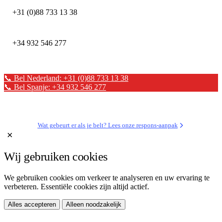
+31 (0)88 733 13 38
DEFION SPANJE
+34 932 546 277
📞 Bel Nederland: +31 (0)88 733 13 38
📞 Bel Spanje: +34 932 546 277
✉ Stuur een bericht
Wat gebeurt er als je belt? Lees onze respons-aanpak
×
Wij gebruiken cookies
We gebruiken cookies om verkeer te analyseren en uw ervaring te
verbeteren. Essentiële cookies zijn altijd actief.
Alles accepteren
Alleen noodzakelijk