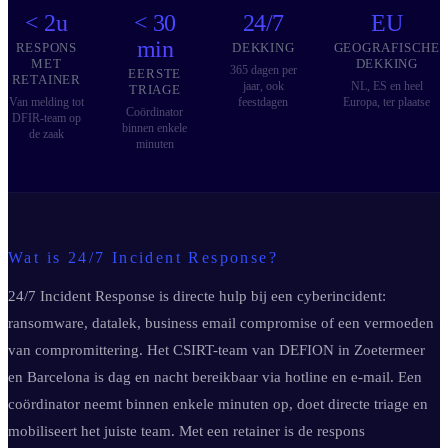
< 2u
< 30
24/7
EU
min
RESPONS
DEKKING
GEOGRAFISCHE
MET
DEKKING
365 dagen per
EERSTE
RETAINER
jaar, ook
NL, ES en heel
TRIAGE
Van melding tot
feestdagen
Europa, ter plaatse
Coördinator
DFIR-team op
binnen enkele
de zaak
minuten
Wat is 24/7 Incident Response?
24/7 Incident Response is directe hulp bij een cyberincident:
ransomware, datalek, business email compromise of een vermoeden
van compromittering. Het CSIRT-team van DEFION in Zoetermeer
en Barcelona is dag en nacht bereikbaar via hotline en e-mail. Een
coördinator neemt binnen enkele minuten op, doet directe triage en
mobiliseert het juiste team. Met een retainer is de respons