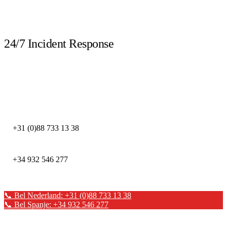
LIVE
24/7 Incident Response
Bel direct bij een beveiligingsincident. Onze DFIR-experts staan dag en
nacht klaar.
DEFION NEDERLAND
+31 (0)88 733 13 38
DEFION SPANJE
+34 932 546 277
📞 Bel Nederland: +31 (0)88 733 13 38
📞 Bel Spanje: +34 932 546 277
✉ Stuur een bericht