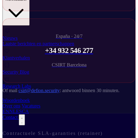
España · 24/7
Nieuws
Laatste berichten en partnerschappen
+34 932 546 277
Klantverhalen
CSIRT Barcelona
Security Blog
Research Labs
Of mail
csirt@defion.security
: antwoord binnen 30 minuten.
Woordenboek
Over ons
Vacatures
EN
NL
ES
CA
Contact
Contractuele SLA-garanties (retainer)