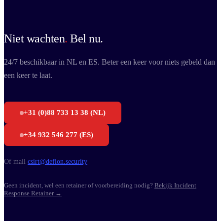
Niet wachten
.
Bel nu.
24/7 beschikbaar in NL en ES. Beter een keer voor niets gebeld dan
een keer te laat.
+31 (0)88 733 13 38 (NL)
+34 932 546 277 (ES)
Of mail
csirt@defion.security
Geen incident, wel een retainer of voorbereiding nodig?
Bekijk Incident
Response Retainer →