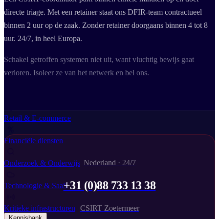
Business Continuity Services
Business Continuity & Recovery
directe triage. Met een retainer staat ons DFIR-team contractueel
Sectoren
binnen 2 uur op de zaak. Zonder retainer doorgaans binnen 4 tot 8
uur. 24/7, in heel Europa.
Schakel getroffen systemen niet uit, want vluchtig bewijs gaat
verloren. Isoleer ze van het netwerk en bel ons.
Maakindustrie
Overheid
Retail & E-commerce
Financiële diensten
Nederland · 24/7
Onderzoek & Onderwijs
+31 (0)88 733 13 38
Technologie & SaaS
Kritieke infrastructuren
CSIRT Zoetermeer
Kennisbank