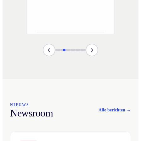
IT-team
E-commerce ·
FuturumShop
NIEUWS
Newsroom
Alle berichten →