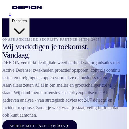
®
Diensten
ONAFHANKELIJKE SECURITY PARTNER SINDS 2005
Wij verdedigen je toekomst
.
Security Advisory Services
Vandaag
.
Strategic Resilience
DEFION versterkt de digitale weerbaarheid van organisaties met
Active Defense: zwakheden proactief opsporen, controls continu
Pentesting Services
Attack Readiness
testen en dreigingen stoppen voordat ze de business raken.
Aanvallers zetten AI al in om sneller en grootschaliger toe te
Managed Detection & Response
slaan. Wij combineren offensieve securityexpertise met AI-
Adaptive Threat Detection
gedreven analyse - van strategisch advies tot 24/7 detectie en
incident response. Zodat je weet waar je staat, veilig blijft en dat
Digital Forensics & IR
ook kunt aantonen.
Cyber Crisis Management
SPREEK MET ONZE EXPERTS