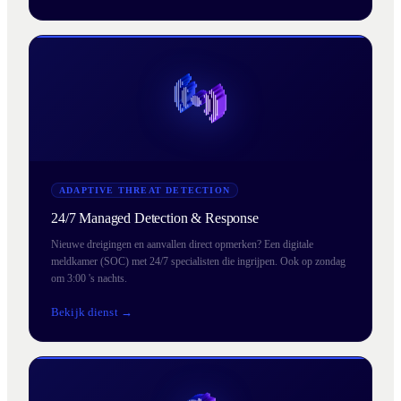
ADAPTIVE THREAT DETECTION
24/7 Managed Detection & Response
Nieuwe dreigingen en aanvallen direct opmerken? Een digitale
meldkamer (SOC) met 24/7 specialisten die ingrijpen. Ook op zondag
om 3:00 's nachts.
Bekijk dienst →