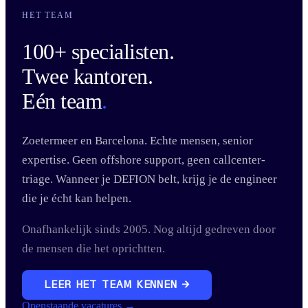
HET TEAM
100+ specialisten.
Twee kantoren.
Nieuws
Eén team
.
Laatste berichten en partnerschappen
Klantverhalen
Zoetermeer en Barcelona. Echte mensen, senior
expertise. Geen offshore support, geen callcenter-
Security Blog
triage. Wanneer je DEFION belt, krijg je de engineer
Research Labs
die je écht kan helpen.
Woordenboek
Onafhankelijk sinds 2005. Nog altijd gedreven door
Over ons
Vacatures
de mensen die het oprichtten.
EN
NL
ES
CA
Contact
LEER HET TEAM KENNEN →
Openstaande vacatures →