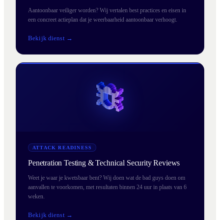
Aantoonbaar veiliger worden? Wij vertalen best practices en eisen in
een concreet actieplan dat je weerbaarheid aantoonbaar verhoogt.
Bekijk dienst →
ATTACK READINESS
Penetration Testing & Technical Security Reviews
Weet je waar je kwetsbaar bent? Wij doen wat de bad guys doen om
aanvallen te voorkomen, met resultaten binnen 24 uur in plaats van 6
weken.
Bekijk dienst →