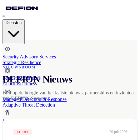
®
Diensten
Security Advisory Services
Strategic Resilience
NIEUWSROOM
DEFION Nieuws
Pentesting Services
Attack Readiness
Blijf op de hoogte van het laatste nieuws, partnerships en inzichten
van DEFION Security.
Managed Detection & Response
Adaptive Threat Detection
Digital Forensics & IR
Cyber Crisis Management
20 juli 2026
ALERT