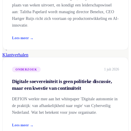
plaats van weken uitvoert, en kondigt een leiderschapswissel
aan: Talitha Papelard wordt managing director Benelux, CEO
Hartger Ruijs richt zich voortaan op productontwikkeling en AI-
innovatie.
Nieuws
Lees meer →
Laatste berichten en partnerschappen
Klantverhalen
Security Blog
1 juli 2026
ONDERZOEK
Digitale soevereiniteit is geen politieke discussie,
Research Labs
maar een kwestie van continuïteit
Woordenboek
DEFION werkte mee aan het whitepaper 'Digitale autonomie in
Over ons
Vacatures
EN
NL
ES
CA
de praktijk: van afhankelijkheid naar regie' van Cyberveilig
Contact
Nederland. Wat het betekent voor jouw organisatie.
Lees meer →