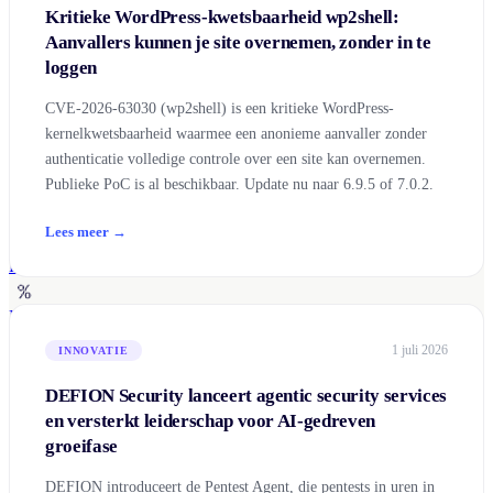
Business Continuity Services
Kritieke WordPress-kwetsbaarheid wp2shell:
Business Continuity & Recovery
Aanvallers kunnen je site overnemen, zonder in te
Sectoren
loggen
CVE-2026-63030 (wp2shell) is een kritieke WordPress-
kernelkwetsbaarheid waarmee een anonieme aanvaller zonder
authenticatie volledige controle over een site kan overnemen.
Maakindustrie
Publieke PoC is al beschikbaar. Update nu naar 6.9.5 of 7.0.2.
Overheid
Lees meer →
Retail & E-commerce
Financiële diensten
1 juli 2026
INNOVATIE
Onderzoek & Onderwijs
DEFION Security lanceert agentic security services
Technologie & SaaS
en versterkt leiderschap voor AI-gedreven
groeifase
Kritieke infrastructuren
DEFION introduceert de Pentest Agent, die pentests in uren in
Kennisbank