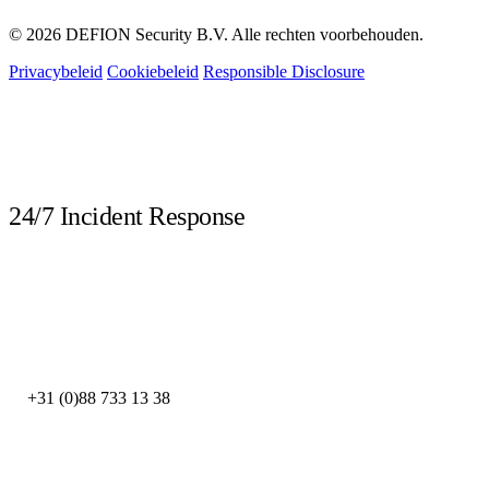
© 2026 DEFION Security B.V. Alle rechten voorbehouden.
Privacybeleid
Cookiebeleid
Responsible Disclosure
LIVE
24/7 Incident Response
Bel direct bij een beveiligingsincident. Onze DFIR-experts staan dag en
nacht klaar.
DEFION NEDERLAND
+31 (0)88 733 13 38
DEFION SPANJE
+34 932 546 277