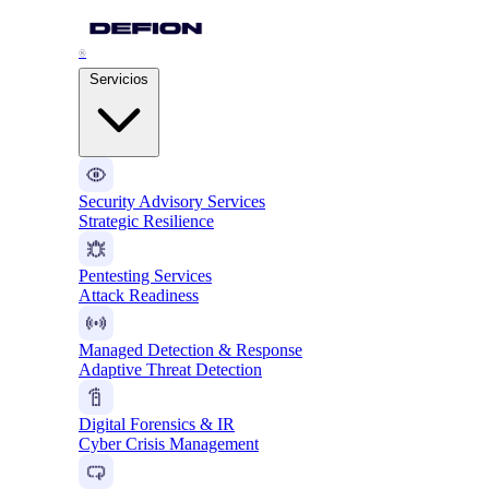
®
Servicios
Security Advisory Services
Strategic Resilience
Pentesting Services
Attack Readiness
Managed Detection & Response
Adaptive Threat Detection
Digital Forensics & IR
Cyber Crisis Management