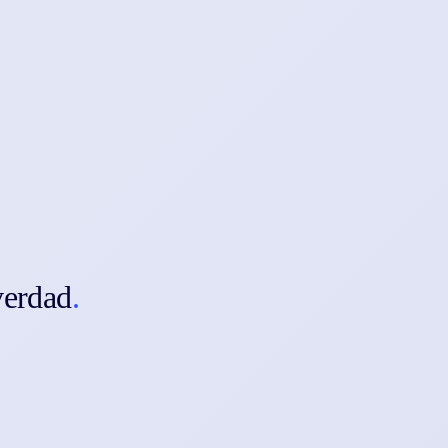
verdad
.