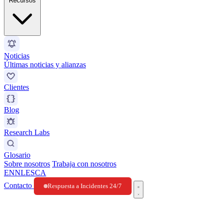
Recursos
Noticias
Últimas noticias y alianzas
Clientes
Blog
Research Labs
Glosario
Sobre nosotros
Trabaja con nosotros
EN
NL
ES
CA
Contacto
Respuesta a Incidentes 24/7