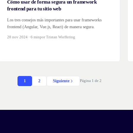
Cómo usar de forma segura un framework
frontend para tu sitio web
Los tres consejos más importantes para usar frameworks
frontend (Angular, Vue.js, React) de manera segura.
28 nov 2024 · 6 min
por Tristan Wieffering
1
2
Siguiente
Página 1 de 2