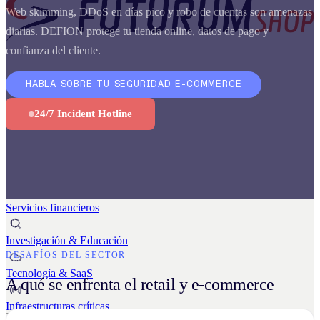
Business Continuity Services
Web skimming, DDoS en días pico y robo de cuentas son amenazas
Business Continuity & Recovery
diarias. DEFION protege tu tienda online, datos de pago y
Sectores
confianza del cliente.
HABLA SOBRE TU SEGURIDAD E-COMMERCE
Industria & Manufactura
24/7 Incident Hotline
Administración pública
Retail & E-commerce
Servicios financieros
Investigación & Educación
DESAFÍOS DEL SECTOR
Tecnología & SaaS
A qué se enfrenta el retail y e-commerce
Infraestructuras críticas