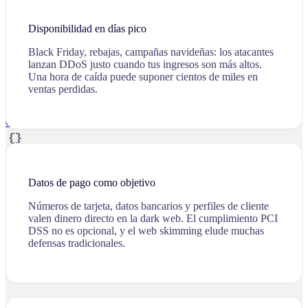
Recursos
Disponibilidad en días pico
Black Friday, rebajas, campañas navideñas: los atacantes
lanzan DDoS justo cuando tus ingresos son más altos.
Una hora de caída puede suponer cientos de miles en
Noticias
ventas perdidas.
Últimas noticias y alianzas
Clientes
Blog
Datos de pago como objetivo
Research Labs
Números de tarjeta, datos bancarios y perfiles de cliente
Glosario
valen dinero directo en la dark web. El cumplimiento PCI
Sobre nosotros
Trabaja con nosotros
DSS no es opcional, y el web skimming elude muchas
EN
NL
ES
CA
defensas tradicionales.
Contacto