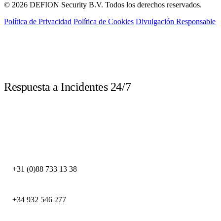
© 2026 DEFION Security B.V. Todos los derechos reservados.
Política de Privacidad
Política de Cookies
Divulgación Responsable
LIVE
Respuesta a Incidentes 24/7
Llame inmediatamente ante un incidente de seguridad. Nuestros expertos
DFIR están disponibles las 24 horas.
DEFION PAÍSES BAJOS
+31 (0)88 733 13 38
DEFION ESPAÑA
+34 932 546 277