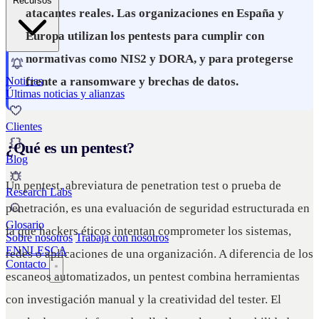
Recursos
atacantes reales. Las organizaciones en España y
Europa utilizan los pentests para cumplir con
normativas como NIS2 y DORA, y para protegerse
frente a ransomware y brechas de datos.
Noticias
Últimas noticias y alianzas
Clientes
¿Qué es un pentest?
Blog
Un pentest, abreviatura de penetration test o prueba de
Research Labs
penetración, es una evaluación de seguridad estructurada en
Glosario
la que hackers éticos intentan comprometer los sistemas,
Sobre nosotros
Trabaja con nosotros
EN
NL
ES
CA
redes o aplicaciones de una organización. A diferencia de los
Contacto
escaneos automatizados, un pentest combina herramientas
con investigación manual y la creatividad del tester. El