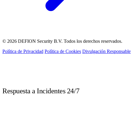
© 2026 DEFION Security B.V. Todos los derechos reservados.
Política de Privacidad
Política de Cookies
Divulgación Responsable
LIVE
Respuesta a Incidentes 24/7
Llame inmediatamente ante un incidente de seguridad. Nuestros expertos
DFIR están disponibles las 24 horas.
DEFION PAÍSES BAJOS