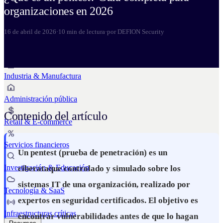
Business Continuity Services
organizaciones en 2026
Business Continuity & Recovery
Sectores
16 de abril de 2026
·
10 min de lectura
·
por DEFION Security
Industria & Manufactura
Administración pública
Contenido del artículo
Retail & E-commerce
Servicios financieros
Un pentest (prueba de penetración) es un
Investigación & Educación
ciberataque controlado y simulado sobre los
sistemas IT de una organización, realizado por
Tecnología & SaaS
expertos en seguridad certificados. El objetivo es
Infraestructuras críticas
encontrar vulnerabilidades antes de que lo hagan