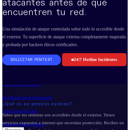
atacantes antes de que
Business Continuity Services
Business Continuity & Recovery
encuentren tu red
.
Sectores
Una simulación de ataque controlada sobre todo lo accesible desde
el exterior. Tu superficie de ataque externa completamente mapeada
Industria & Manufactura
y probada por hackers éticos certificados.
Administración pública
24/7 Hotline Incidentes
SOLICITAR PENTEST
Retail & E-commerce
Servicios financieros
Investigación & Educación
¿Qué es un pentest externo?
Tecnología & SaaS
Sabes que tus sistemas son accesibles desde el exterior. Tienes
servicios expuestos a internet que necesitan protección. Recibes un
Infraestructuras críticas