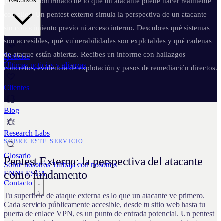
Recursos
panorama confirmado de lo que un atacante puede hacer realmente
con ellos. Un pentest externo simula la perspectiva de un atacante
sin conocimiento previo ni acceso interno. Descubres qué sistemas
son accesibles, qué vulnerabilidades son explotables y qué cadenas
de ataque están abiertas. Recibes un informe con hallazgos
Noticias
Últimas noticias y alianzas
concretos, evidencia de explotación y pasos de remediación directos.
Clientes
Blog
Research Labs
SOBRE ESTE SERVICIO
Glosario
Pentest Externo: la perspectiva del atacante
Sobre nosotros
Trabaja con nosotros
como fundamento
EN
NL
ES
CA
Contacto
Tu superficie de ataque externa es lo que un atacante ve primero.
Cada servicio públicamente accesible, desde tu sitio web hasta tu
puerta de enlace VPN, es un punto de entrada potencial. Un pentest