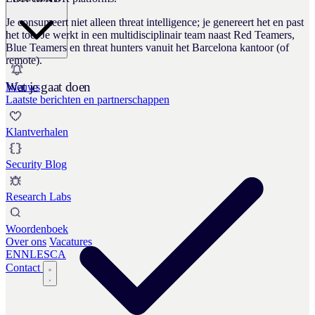
Je consumeert niet alleen threat intelligence; je genereert het en past
het toe. Je werkt in een multidisciplinair team naast Red Teamers,
Blue Teamers en threat hunters vanuit het Barcelona kantoor (of
remote).
Wat je gaat doen
Nieuws
Laatste berichten en partnerschappen
Klantverhalen
Security Blog
Research Labs
Woordenboek
Over ons
Vacatures
EN
NL
ES
CA
Contact