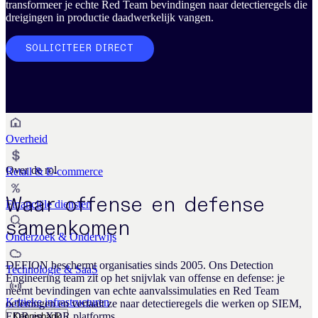
Business Continuity Services
transformeer je echte Red Team bevindingen naar detectieregels die
Business Continuity & Recovery
dreigingen in productie daadwerkelijk vangen.
Sectoren
SOLLICITEER DIRECT
Maakindustrie
Overheid
Over de rol
Retail & E-commerce
Waar offense en defense
Financiële diensten
samenkomen
Onderzoek & Onderwijs
DEFION beschermt organisaties sinds 2005. Ons Detection
Technologie & SaaS
Engineering team zit op het snijvlak van offense en defense: je
neemt bevindingen van echte aanvalssimulaties en Red Team
Kritieke infrastructuren
oefeningen en vertaalt ze naar detectieregels die werken op SIEM,
EDR en XDR platforms.
Kennisbank