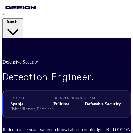
®
Diensten
Security Advisory Services
Strategic Resilience
Defensive Security
Pentesting Services
Detection Engineer
.
Attack Readiness
Managed Detection & Response
LOCATIE
DIENSTVERBAND
TEAM
Adaptive Threat Detection
Spanje
Fulltime
Defensive Security
Hybrid/Remote, Barcelona
Digital Forensics & IR
Cyber Crisis Management
Jij denkt als een aanvaller en bouwt als een verdediger. Bij DEFION