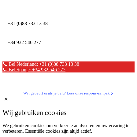
DEFION NEDERLAND
+31 (0)88 733 13 38
DEFION SPANJE
+34 932 546 277
📞 Bel Nederland: +31 (0)88 733 13 38
📞 Bel Spanje: +34 932 546 277
✉ Stuur een bericht
Wat gebeurt er als je belt? Lees onze respons-aanpak
×
Wij gebruiken cookies
We gebruiken cookies om verkeer te analyseren en uw ervaring te
verbeteren. Essentiële cookies zijn altijd actief.