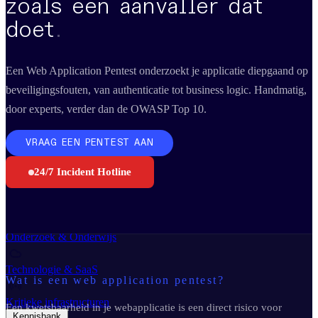
zoals een aanvaller dat
Business Continuity Services
Business Continuity & Recovery
doet
.
Sectoren
Een Web Application Pentest onderzoekt je applicatie diepgaand op
beveiligingsfouten, van authenticatie tot business logic. Handmatig,
Maakindustrie
door experts, verder dan de OWASP Top 10.
Overheid
VRAAG EEN PENTEST AAN
Retail & E-commerce
24/7 Incident Hotline
Financiële diensten
Onderzoek & Onderwijs
Technologie & SaaS
Wat is een web application pentest?
Kritieke infrastructuren
Een kwetsbaarheid in je webapplicatie is een direct risico voor
Kennisbank