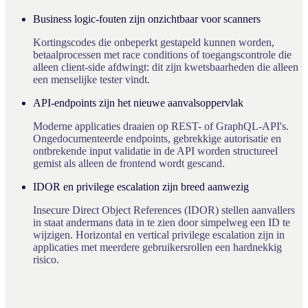
Business logic-fouten zijn onzichtbaar voor scanners
Kortingscodes die onbeperkt gestapeld kunnen worden,
betaalprocessen met race conditions of toegangscontrole die
alleen client-side afdwingt: dit zijn kwetsbaarheden die alleen
een menselijke tester vindt.
API-endpoints zijn het nieuwe aanvalsoppervlak
Moderne applicaties draaien op REST- of GraphQL-API's.
Ongedocumenteerde endpoints, gebrekkige autorisatie en
ontbrekende input validatie in de API worden structureel
gemist als alleen de frontend wordt gescand.
IDOR en privilege escalation zijn breed aanwezig
Insecure Direct Object References (IDOR) stellen aanvallers
in staat andermans data in te zien door simpelweg een ID te
wijzigen. Horizontal en vertical privilege escalation zijn in
applicaties met meerdere gebruikersrollen een hardnekkig
risico.