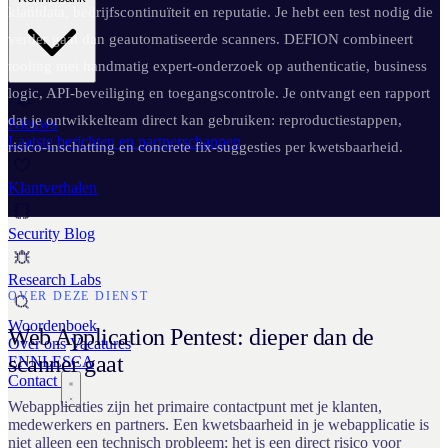
klantdata, bedrijfscontinuïteit en reputatie. Je hebt een test nodig die
verder gaat dan geautomatiseerde scanners. DEFION combineert
tooling met handmatig expert-onderzoek op authenticatie, business
logic, API-beveiliging en toegangscontrole. Je ontvangt een rapport
dat je ontwikkelteam direct kan gebruiken: reproductiestappen,
Nieuws
Laatste berichten en partnerschappen
risico-inschatting en concrete fix-suggesties per kwetsbaarheid.
Klantverhalen
Security Blog
Research Labs
OVER DEZE DIENST
Woordenboek
Web Application Pentest: dieper dan de
Over ons
Vacatures
scanner gaat
EN
NL
ES
CA
Contact
Webapplicaties zijn het primaire contactpunt met je klanten,
medewerkers en partners. Een kwetsbaarheid in je webapplicatie is
niet alleen een technisch probleem; het is een direct risico voor