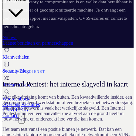
of Active Directory te compromitteren is en welke data bereikbaar is
voor een insider of gecompromitteerde machine. Je ontvangt een
gedetailleerd rapport met aanvalspaden, CVSS-scores en concrete
herstelmaatregelen.
Nieuws
Laatste berichten en partnerschappen
Klantverhalen
Security Blog
OVER DEZE DIENST
Internal Pentest: het interne slagveld in kaart
Research Labs
Niet elke dreiging komt van buiten. Een kwaadwillende insider, een
Woordenboek
gecompromitteerd werkstation of een bezoeker met netwerktoegang:
Over ons
Vacatures
het interne netwerk is vaak het werkelijke slagveld. Een Internal
EN
NL
ES
CA
Pentest simuleert een aanvaller die al voet aan de grond heeft in
Contact
jouw netwerk en onderzoekt hoe ver die kan komen.
Het team test vanaf een positie binnen je netwerk. Dat kan een
aangesloten laptop zijn op een willekeurig netwerkpunt, een VPN-