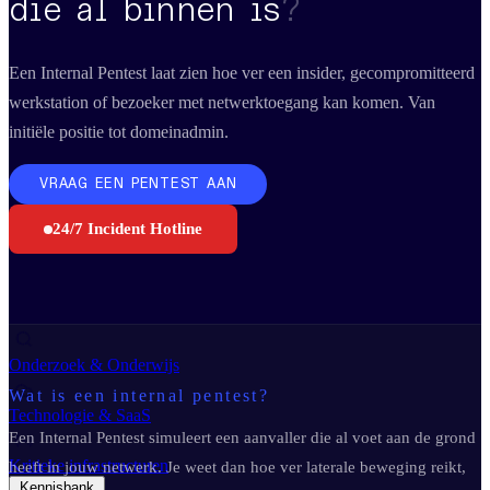
die al binnen is
?
Business Continuity Services
Business Continuity & Recovery
Sectoren
Een Internal Pentest laat zien hoe ver een insider, gecompromitteerd
werkstation of bezoeker met netwerktoegang kan komen. Van
initiële positie tot domeinadmin.
Maakindustrie
VRAAG EEN PENTEST AAN
Overheid
24/7 Incident Hotline
Retail & E-commerce
Financiële diensten
Onderzoek & Onderwijs
Wat is een internal pentest?
Technologie & SaaS
Een Internal Pentest simuleert een aanvaller die al voet aan de grond
Kritieke infrastructuren
heeft in jouw netwerk. Je weet dan hoe ver laterale beweging reikt,
Kennisbank