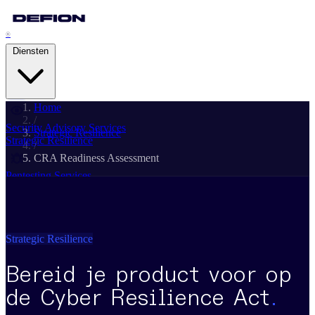
®
Diensten
Home
/
Security Advisory Services
Strategic Resilience
Strategic Resilience
/
CRA Readiness Assessment
Pentesting Services
Attack Readiness
Managed Detection & Response
Adaptive Threat Detection
Strategic Resilience
Bereid je product voor op
Digital Forensics & IR
Cyber Crisis Management
de Cyber Resilience Act
.