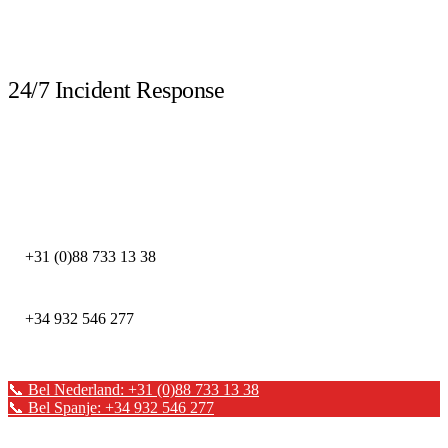
LIVE
24/7 Incident Response
Bel direct bij een beveiligingsincident. Onze DFIR-experts staan dag en
nacht klaar.
DEFION NEDERLAND
+31 (0)88 733 13 38
DEFION SPANJE
+34 932 546 277
📞 Bel Nederland: +31 (0)88 733 13 38
📞 Bel Spanje: +34 932 546 277
✉ Stuur een bericht