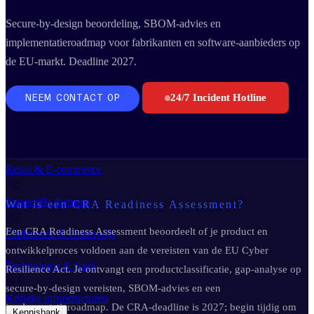
Business Continuity Services
Business Continuity & Recovery
Secure-by-design beoordeling, SBOM-advies en
Sectoren
implementatieroadmap voor fabrikanten en software-aanbieders op
de EU-markt. Deadline 2027.
24/7 Incident Hotline
NEEM CONTACT OP
Maakindustrie
Overheid
Retail & E-commerce
Financiële diensten
Wat is een CRA Readiness Assessment?
Een CRA Readiness Assessment beoordeelt of je product en
Onderzoek & Onderwijs
ontwikkelproces voldoen aan de vereisten van de EU Cyber
Technologie & SaaS
Resilience Act. Je ontvangt een productclassificatie, gap-analyse op
secure-by-design vereisten, SBOM-advies en een
Kritieke infrastructuren
implementatieroadmap. De CRA-deadline is 2027; begin tijdig om
Kennisbank