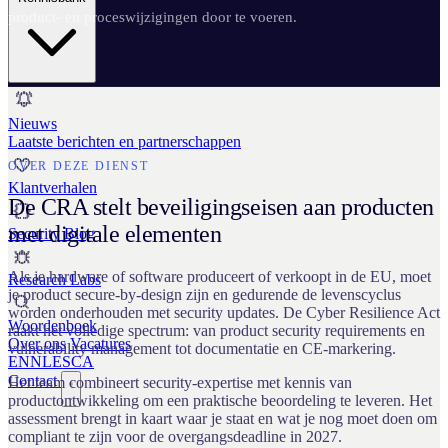
product- en proceswijzigingen door te voeren.
Nieuws
Laatste berichten en partnerschappen
OVER DEZE DIENST
Klantverhalen
De CRA stelt beveiligingseisen aan producten
met digitale elementen
Security Blog
Als je hardware of software produceert of verkoopt in de EU, moet
Research Labs
je product secure-by-design zijn en gedurende de levenscyclus
worden onderhouden met security updates. De Cyber Resilience Act
Woordenboek
raakt het volledige spectrum: van product security requirements en
Over ons
Vacatures
vulnerability management tot documentatie en CE-markering.
EN
NL
ES
CA
Contact
Het team combineert security-expertise met kennis van
productontwikkeling om een praktische beoordeling te leveren. Het
assessment brengt in kaart waar je staat en wat je nog moet doen om
compliant te zijn voor de overgangsdeadline in 2027.