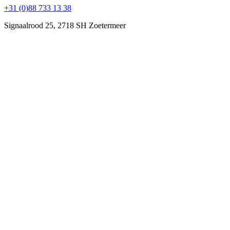
+31 (0)88 733 13 38
Signaalrood 25, 2718 SH Zoetermeer
DEFION Spanje
+34 932 546 277
Av. Diagonal 622 7-A, 08021 Barcelona
Algemeen contact
+31 (0)88 733 13 37
24/7 Incident Response