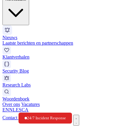
Nieuws
Laatste berichten en partnerschappen
Klantverhalen
Security Blog
Research Labs
Woordenboek
Over ons
Vacatures
EN
NL
ES
CA
Contact
24/7 Incident Response