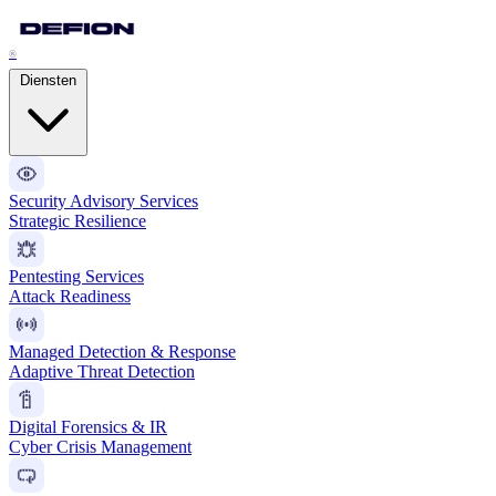
®
Diensten
Security Advisory Services
Strategic Resilience
Pentesting Services
Attack Readiness
Managed Detection & Response
Adaptive Threat Detection
Digital Forensics & IR
Cyber Crisis Management