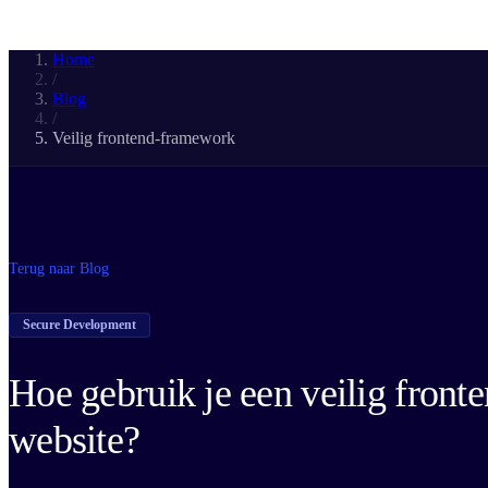
Home
/
Blog
/
Veilig frontend-framework
Terug naar Blog
Secure Development
Hoe gebruik je een veilig front
website?