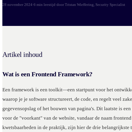
28 november 2024
·
6 min leestijd
·
door Tristan Wieffering, Security Specialist
Artikel inhoud
Wat is een Frontend Framework?
Een framework is een toolkit—een startpunt voor het ontwikke
waarop je je software structureert, de code, en regelt veel zak
gegevensopslag of het bouwen van pagina's. Dit laatste is ee
voor de "voorkant" van de website, vandaar de naam frontend
kwetsbaarheden in de praktijk, zijn hier de drie belangrijkste 