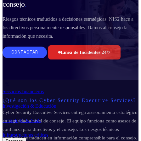
consejo
.
Business Continuity Services
Business Continuity & Recovery
Sectores
Riesgos técnicos traducidos a decisiones estratégicas. NIS2 hace a
los directivos personalmente responsables. Damos al consejo la
información que necesita.
Industria & Manufactura
Línea de Incidentes 24/7
CONTACTAR
Administración pública
Retail & E-commerce
Servicios financieros
¿Qué son los Cyber Security Executive Services?
Investigación & Educación
Cyber Security Executive Services entrega asesoramiento estratégico
Tecnología & SaaS
en seguridad a nivel de consejo. El equipo funciona como asesor de
confianza para directivos y el consejo. Los riesgos técnicos
Infraestructuras críticas
complejos se traducen en información comprensible para el consejo.