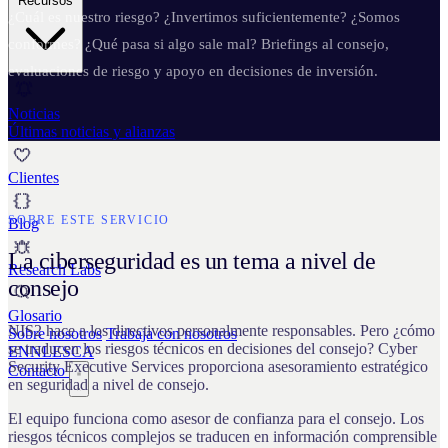
Recursos
¿Cuál es nuestro riesgo? ¿Invertimos suficientemente? ¿Somos
conformes? ¿Qué pasa si algo sale mal? Briefings al consejo,
evaluaciones de riesgo y apoyo en decisiones de inversión.
Noticias
Últimas noticias y alianzas
Clientes
SOBRE ESTE SERVICIO
Blog
La ciberseguridad es un tema a nivel de
Research Labs
consejo
Glosario
NIS2 hace a los directivos personalmente responsables. Pero ¿cómo
Sobre nosotros
Trabaja con nosotros
se traducen los riesgos técnicos en decisiones del consejo? Cyber
EN
NL
ES
CA
Security Executive Services proporciona asesoramiento estratégico
Contacto
en seguridad a nivel de consejo.
El equipo funciona como asesor de confianza para el consejo. Los
riesgos técnicos complejos se traducen en información comprensible