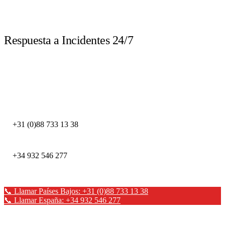
LIVE
Respuesta a Incidentes 24/7
Llame inmediatamente ante un incidente de seguridad. Nuestros expertos
DFIR están disponibles las 24 horas.
DEFION PAÍSES BAJOS
+31 (0)88 733 13 38
DEFION ESPAÑA
+34 932 546 277
📞 Llamar Países Bajos: +31 (0)88 733 13 38
📞 Llamar España: +34 932 546 277
✉ Enviar un mensaje