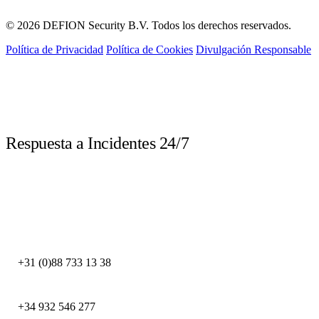
© 2026 DEFION Security B.V. Todos los derechos reservados.
Política de Privacidad
Política de Cookies
Divulgación Responsable
LIVE
Respuesta a Incidentes 24/7
Llame inmediatamente ante un incidente de seguridad. Nuestros expertos
DFIR están disponibles las 24 horas.
DEFION PAÍSES BAJOS
+31 (0)88 733 13 38
DEFION ESPAÑA
+34 932 546 277