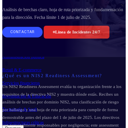
Business Continuity Services
Business Continuity & Recovery
Análisis de brechas claro, hoja de ruta priorizada y fundamentación
Sectores
para la dirección. Fecha límite 1 de julio de 2025.
Línea de Incidentes 24/7
CONTACTAR
Industria & Manufactura
Administración pública
Retail & E-commerce
¿Qué es un NIS2 Readiness Assessment?
Servicios financieros
Un NIS2 Readiness Assessment evalúa tu organización frente a los
requisitos de la directiva NIS2 y muestra dónde estás. Recibes un
Investigación & Educación
análisis de brechas por dominio NIS2, una clasificación de riesgo
Tecnología & SaaS
por hallazgo y una hoja de ruta priorizada para cumplir de forma
demostrable antes del plazo del 1 de julio de 2025. Los directivos
Infraestructuras críticas
son personalmente responsables por negligencia; este assessment