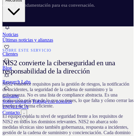
Recursos
ofrece la fundamentación para esa conversación.
Noticias
Últimas noticias y alianzas
SOBRE ESTE SERVICIO
Clientes
NIS2 convierte la ciberseguridad en una
Blog
responsabilidad de la dirección
Research Labs
NIS2 establece requisitos para la gestión de riesgos, la notificación
de incidentes, la seguridad de la cadena de suministro y la
gobernanza. No es una lista de compliance abstracta. Es una
Glosario
evaluación práctica de lo que ya tienes, lo que falta y cómo cerrar las
Sobre nosotros
Trabaja con nosotros
brechas de forma eficiente.
EN
NL
ES
CA
Contacto
El equipo evalúa tu nivel de seguridad frente a los requisitos de
NIS2 en todos los dominios relevantes. NIS2 no abarca solo
medidas técnicas sino también gobernanza, respuesta a incidentes,
gestión de la cadena de suministro y concienciación. Cada dominio