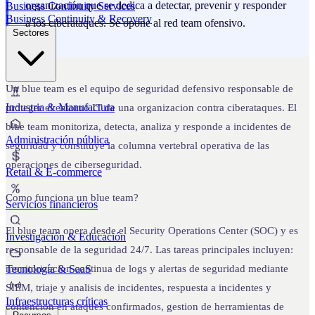
organización que se dedica a detectar, prevenir y responder
Business Continuity Services
Business Continuity & Recovery
a los ciberataques. Se opone al red team ofensivo.
Sectores
Un blue team es el equipo de seguridad defensivo responsable de
Industria & Manufactura
proteger el entorno IT de una organizacion contra ciberataques. El
blue team monitoriza, detecta, analiza y responde a incidentes de
Administración pública
seguridad y constituye la columna vertebral operativa de las
operaciones de ciberseguridad.
Retail & E-commerce
Como funciona un blue team?
Servicios financieros
El blue team opera desde el Security Operations Center (SOC) y es
Investigación & Educación
responsable de la seguridad 24/7. Las tareas principales incluyen:
Tecnología & SaaS
monitorizacion continua de logs y alertas de seguridad mediante
SIEM, triaje y analisis de incidentes, respuesta a incidentes y
Infraestructuras críticas
contencion en ataques confirmados, gestion de herramientas de