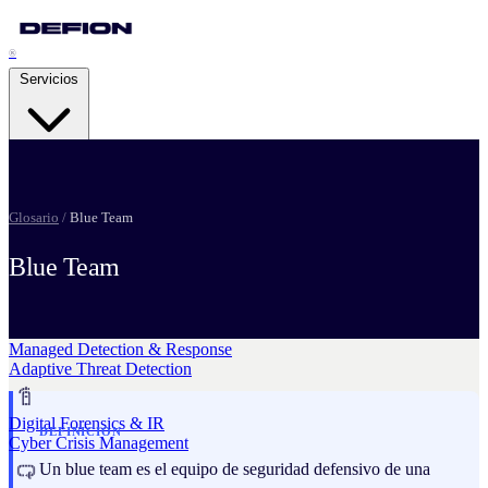
®
Servicios
Security Advisory Services
Glosario
/
Blue Team
Strategic Resilience
Blue Team
Pentesting Services
Attack Readiness
Managed Detection & Response
Adaptive Threat Detection
Digital Forensics & IR
DEFINICION
Cyber Crisis Management
Un blue team es el equipo de seguridad defensivo de una