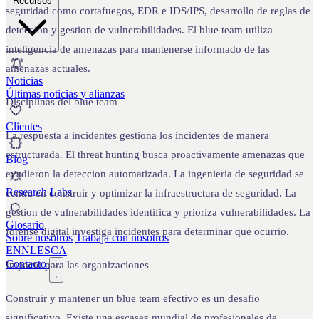
Recursos
seguridad como cortafuegos, EDR e IDS/IPS, desarrollo de reglas de
deteccion y gestion de vulnerabilidades. El blue team utiliza
inteligencia de amenazas para mantenerse informado de las
amenazas actuales.
Noticias
Últimas noticias y alianzas
Disciplinas del blue team
Clientes
La respuesta a incidentes gestiona los incidentes de manera
estructurada. El threat hunting busca proactivamente amenazas que
Blog
evadieron la deteccion automatizada. La ingenieria de seguridad se
Research Labs
centra en construir y optimizar la infraestructura de seguridad. La
gestion de vulnerabilidades identifica y prioriza vulnerabilidades. La
Glosario
forense digital investiga incidentes para determinar que ocurrio.
Sobre nosotros
Trabaja con nosotros
EN
NL
ES
CA
Contacto
Impacto para las organizaciones
Construir y mantener un blue team efectivo es un desafio
significativo. Existe una escasez mundial de profesionales de