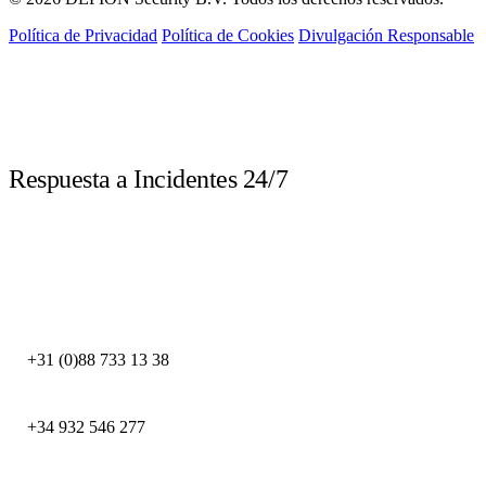
Política de Privacidad
Política de Cookies
Divulgación Responsable
LIVE
Respuesta a Incidentes 24/7
Llame inmediatamente ante un incidente de seguridad. Nuestros expertos
DFIR están disponibles las 24 horas.
DEFION PAÍSES BAJOS
+31 (0)88 733 13 38
DEFION ESPAÑA
+34 932 546 277