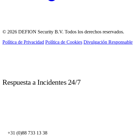
© 2026 DEFION Security B.V. Todos los derechos reservados.
Política de Privacidad
Política de Cookies
Divulgación Responsable
LIVE
Respuesta a Incidentes 24/7
Llame inmediatamente ante un incidente de seguridad. Nuestros expertos
DFIR están disponibles las 24 horas.
DEFION PAÍSES BAJOS
+31 (0)88 733 13 38