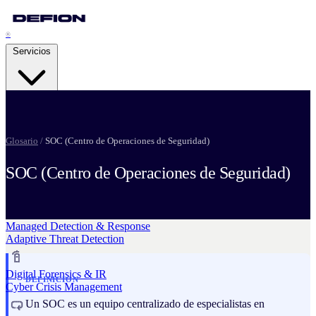
®
Servicios
Security Advisory Services
Glosario
/
SOC (Centro de Operaciones de Seguridad)
Strategic Resilience
SOC (Centro de Operaciones de Seguridad)
Pentesting Services
Attack Readiness
Managed Detection & Response
Adaptive Threat Detection
Digital Forensics & IR
DEFINICION
Cyber Crisis Management
Un SOC es un equipo centralizado de especialistas en