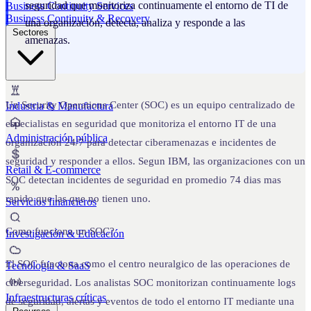
seguridad que monitoriza continuamente el entorno de TI de
Business Continuity Services
Business Continuity & Recovery
una organización, detecta, analiza y responde a las
Sectores
amenazas.
Un Security Operations Center (SOC) es un equipo centralizado de
Industria & Manufactura
especialistas en seguridad que monitoriza el entorno IT de una
Administración pública
organizacion 24/7 para detectar ciberamenazas e incidentes de
seguridad y responder a ellos. Segun IBM, las organizaciones con un
Retail & E-commerce
SOC detectan incidentes de seguridad en promedio 74 dias mas
rapido que las que no tienen uno.
Servicios financieros
Como funciona un SOC?
Investigación & Educación
El SOC funciona como el centro neuralgico de las operaciones de
Tecnología & SaaS
ciberseguridad. Los analistas SOC monitorizan continuamente logs
Infraestructuras críticas
de seguridad, alertas y eventos de todo el entorno IT mediante una