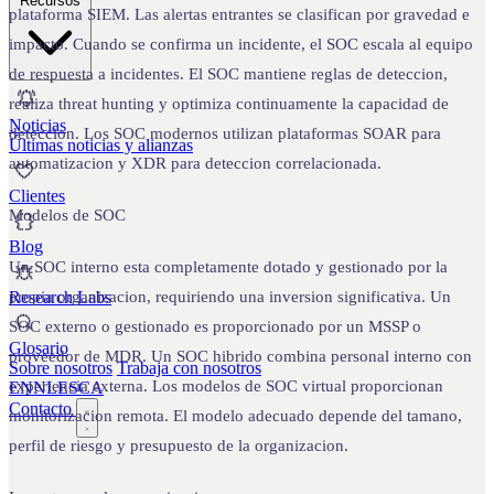
Recursos
plataforma SIEM. Las alertas entrantes se clasifican por gravedad e
impacto. Cuando se confirma un incidente, el SOC escala al equipo
de respuesta a incidentes. El SOC mantiene reglas de deteccion,
realiza threat hunting y optimiza continuamente la capacidad de
Noticias
deteccion. Los SOC modernos utilizan plataformas SOAR para
Últimas noticias y alianzas
automatizacion y XDR para deteccion correlacionada.
Clientes
Modelos de SOC
Blog
Un SOC interno esta completamente dotado y gestionado por la
Research Labs
propia organizacion, requiriendo una inversion significativa. Un
SOC externo o gestionado es proporcionado por un MSSP o
Glosario
proveedor de MDR. Un SOC hibrido combina personal interno con
Sobre nosotros
Trabaja con nosotros
experiencia externa. Los modelos de SOC virtual proporcionan
EN
NL
ES
CA
Contacto
monitorizacion remota. El modelo adecuado depende del tamano,
perfil de riesgo y presupuesto de la organizacion.