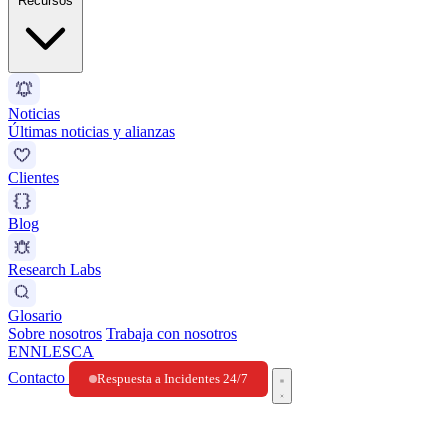
Recursos
Noticias
Últimas noticias y alianzas
Clientes
Blog
Research Labs
Glosario
Sobre nosotros
Trabaja con nosotros
EN
NL
ES
CA
Contacto
Respuesta a Incidentes 24/7