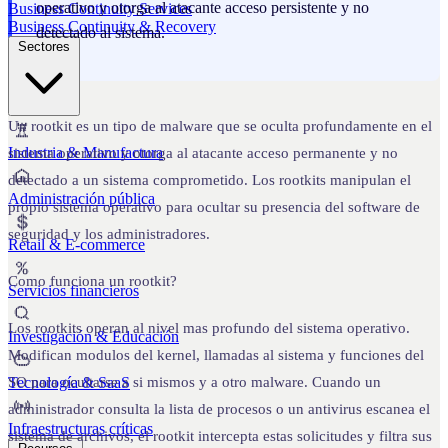
operativo y otorga al atacante acceso persistente y no
Business Continuity Services
Business Continuity & Recovery
detectado al sistema.
Sectores
Un rootkit es un tipo de malware que se oculta profundamente en el
Industria & Manufactura
sistema operativo y otorga al atacante acceso permanente y no
detectado a un sistema comprometido. Los rootkits manipulan el
Administración pública
propio sistema operativo para ocultar su presencia del software de
seguridad y los administradores.
Retail & E-commerce
Como funciona un rootkit?
Servicios financieros
Los rootkits operan al nivel mas profundo del sistema operativo.
Investigación & Educación
Modifican modulos del kernel, llamadas al sistema y funciones del
Tecnología & SaaS
SO para ocultarse a si mismos y a otro malware. Cuando un
administrador consulta la lista de procesos o un antivirus escanea el
Infraestructuras críticas
sistema de archivos, el rootkit intercepta estas solicitudes y filtra sus