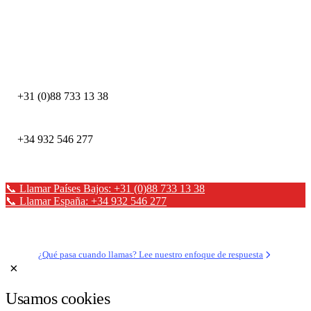
Llame inmediatamente ante un incidente de seguridad. Nuestros expertos
DFIR están disponibles las 24 horas.
DEFION PAÍSES BAJOS
+31 (0)88 733 13 38
DEFION ESPAÑA
+34 932 546 277
📞 Llamar Países Bajos: +31 (0)88 733 13 38
📞 Llamar España: +34 932 546 277
✉ Enviar un mensaje
¿Qué pasa cuando llamas? Lee nuestro enfoque de respuesta
×
Usamos cookies