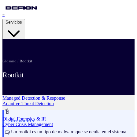
®
Servicios
Security Advisory Services
Glosario
/
Rootkit
Strategic Resilience
Rootkit
Pentesting Services
Attack Readiness
Managed Detection & Response
Adaptive Threat Detection
Digital Forensics & IR
DEFINICION
Cyber Crisis Management
Un rootkit es un tipo de malware que se oculta en el sistema