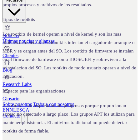
Recursos
propios procesos y archivos de los resultados.
Tipos de rootkits
Los rootkits de kernel operan a nivel de kernel y son los mas
Noticias
Últimas noticias y alianzas
dificiles de detectar. Los bootkits infectan el cargador de arranque o
MBR y se cargan antes del SO. Los rootkits de firmware se instalan
Clientes
en el firmware de hardware como BIOS/UEFI y sobreviven a la
reinstalacion del SO. Los rootkits de modo usuario operan a nivel de
Blog
aplicacion.
Research Labs
Impacto para las organizaciones
Glosario
Sobre nosotros
Trabaja con nosotros
Los rootkits son especialmente peligrosos porque proporcionan
EN
NL
ES
CA
acceso no detectado a largo plazo. Los grupos APT los utilizan para
Contacto
mantener persistencia. El antivirus tradicional no puede detectar
rootkits de forma fiable.