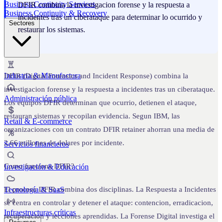
Business Continuity Services
DFIR combina la investigacion forense y la respuesta a
Business Continuity & Recovery
incidentes tras un ciberataque para determinar lo ocurrido y
Sectores
restaurar los sistemas.
Industria & Manufactura
DFIR (Digital Forensics and Incident Response) combina la
investigacion forense y la respuesta a incidentes tras un ciberataque.
Administración pública
Los equipos DFIR determinan que ocurrio, detienen el ataque,
restauran sistemas y recopilan evidencia. Segun IBM, las
Retail & E-commerce
organizaciones con un contrato DFIR retainer ahorran una media de
2,66 millones de dolares por incidente.
Servicios financieros
Como funciona DFIR?
Investigación & Educación
Tecnología & SaaS
El proceso DFIR combina dos disciplinas. La Respuesta a Incidentes
se centra en controlar y detener el ataque: contencion, erradicacion,
Infraestructuras críticas
recuperacion y lecciones aprendidas. La Forense Digital investiga el