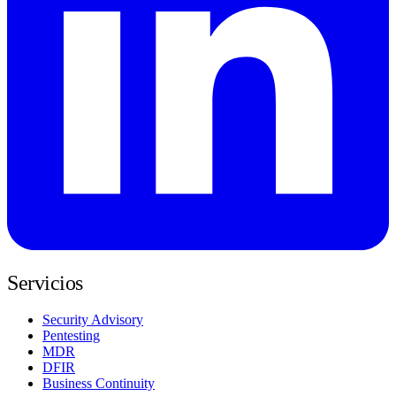
Servicios
Security Advisory
Pentesting
MDR
DFIR
Business Continuity