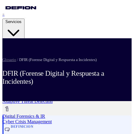
®
Servicios
Security Advisory Services
Glosario
/
DFIR (Forense Digital y Respuesta a Incidentes)
Strategic Resilience
DFIR (Forense Digital y Respuesta a
Pentesting Services
Incidentes)
Attack Readiness
Managed Detection & Response
Adaptive Threat Detection
Digital Forensics & IR
Cyber Crisis Management
DEFINICION