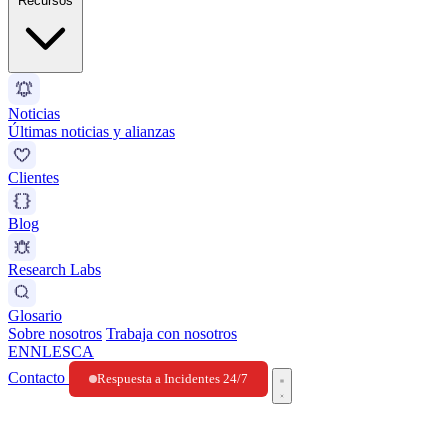
Recursos
Noticias
Últimas noticias y alianzas
Clientes
Blog
Research Labs
Glosario
Sobre nosotros
Trabaja con nosotros
EN
NL
ES
CA
Contacto
Respuesta a Incidentes 24/7