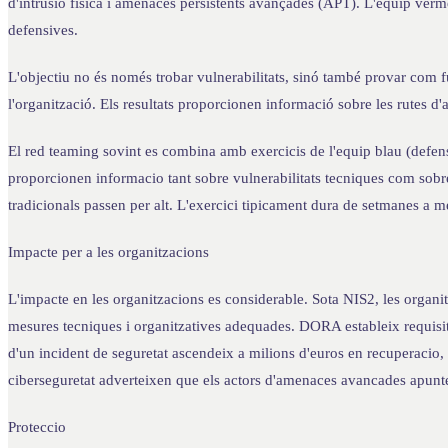
d'intrusió física i amenaces persistents avançades (APT). L'equip ver
defensives.
L'objectiu no és només trobar vulnerabilitats, sinó també provar com f
l'organització. Els resultats proporcionen informació sobre les rutes d'a
El red teaming sovint es combina amb exercicis de l'equip blau (defensa
proporcionen informacio tant sobre vulnerabilitats tecniques com sob
tradicionals passen per alt. L'exercici tipicament dura de setmanes a mes
Impacte per a les organitzacions
L'impacte en les organitzacions es considerable. Sota NIS2, les organit
mesures tecniques i organitzatives adequades. DORA estableix requisits
d'un incident de seguretat ascendeix a milions d'euros en recuperacio, 
ciberseguretat adverteixen que els actors d'amenaces avancades apun
Proteccio