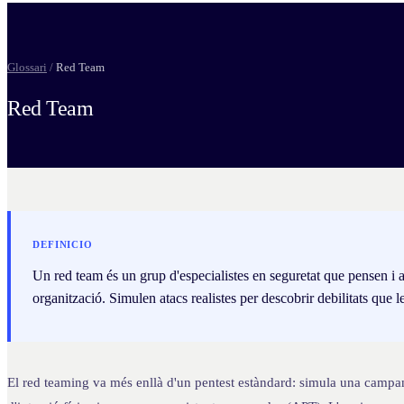
Glossari
/
Red Team
Red Team
DEFINICIO
Un red team és un grup d'especialistes en seguretat que pensen i a
organització. Simulen atacs realistes per descobrir debilitats que l
El red teaming va més enllà d'un pentest estàndard: simula una campany