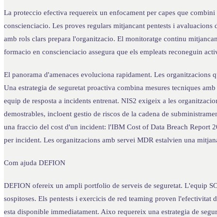
La proteccio efectiva requereix un enfocament per capes que combini 
conscienciacio. Les proves regulars mitjancant pentests i avaluacions d
amb rols clars prepara l'organitzacio. El monitoratge continu mitjan
formacio en conscienciacio assegura que els empleats reconeguin activi
El panorama d'amenaces evoluciona rapidament. Les organitzacions qu
Una estrategia de seguretat proactiva combina mesures tecniques amb 
equip de resposta a incidents entrenat. NIS2 exigeix a les organitzacio
demostrables, incloent gestio de riscos de la cadena de subministramen
una fraccio del cost d'un incident: l'IBM Cost of Data Breach Report 
per incident. Les organitzacions amb servei MDR estalvien una mitjana
Com ajuda DEFION
DEFION ofereix un ampli portfolio de serveis de seguretat. L'equip SO
sospitoses. Els pentests i exercicis de red teaming proven l'efectivitat
esta disponible immediatament. Aixo requereix una estrategia de segure