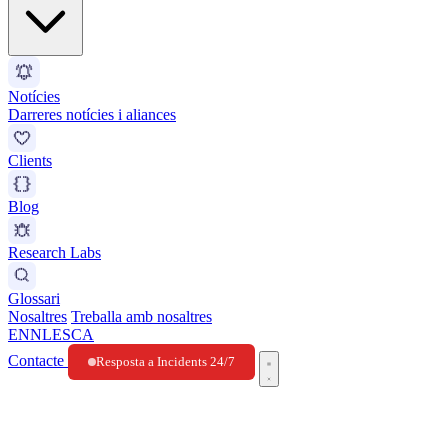
Notícies
Darreres notícies i aliances
Clients
Blog
Research Labs
Glossari
Nosaltres
Treballa amb nosaltres
EN
NL
ES
CA
Contacte
Resposta a Incidents 24/7