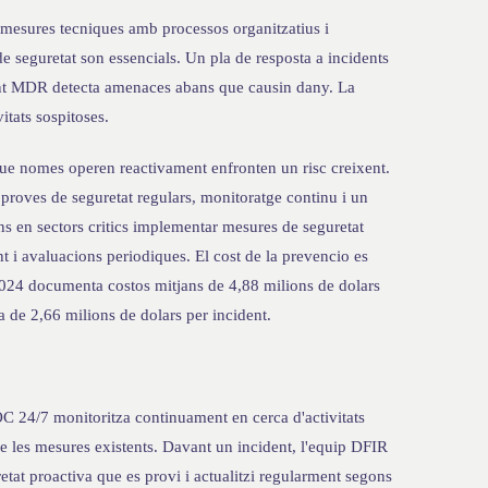
mesures tecniques amb processos organitzatius i
e seguretat son essencials. Un pla de resposta a incidents
cant MDR detecta amenaces abans que causin dany. La
tats sospitoses.
e nomes operen reactivament enfronten un risc creixent.
proves de seguretat regulars, monitoratge continu i un
ns en sectors critics implementar mesures de seguretat
t i avaluacions periodiques. El cost de la prevencio es
2024 documenta costos mitjans de 4,88 milions de dolars
 de 2,66 milions de dolars per incident.
C 24/7 monitoritza continuament en cerca d'activitats
 de les mesures existents. Davant un incident, l'equip DFIR
tat proactiva que es provi i actualitzi regularment segons