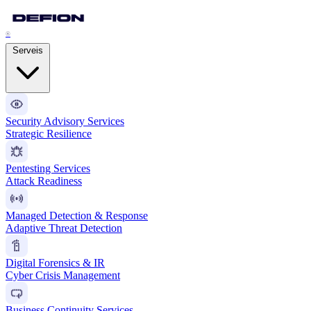
®
Serveis
Security Advisory Services
Strategic Resilience
Pentesting Services
Attack Readiness
Managed Detection & Response
Adaptive Threat Detection
Digital Forensics & IR
Cyber Crisis Management
Business Continuity Services