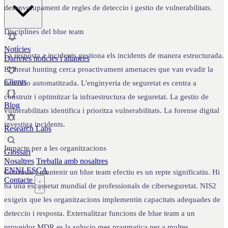
desenvolupament de regles de deteccio i gestio de vulnerabilitats.
Disciplines del blue team
Notícies
La resposta a incidents gestiona els incidents de manera estructurada.
Darreres notícies i aliances
El threat hunting cerca proactivament amenaces que van evadir la
Clients
deteccio automatitzada. L'enginyeria de seguretat es centra a
construir i optimitzar la infraestructura de seguretat. La gestio de
Blog
vulnerabilitats identifica i prioritza vulnerabilitats. La forense digital
investiga incidents.
Research Labs
Impacte per a les organitzacions
Glossari
Nosaltres
Treballa amb nosaltres
EN
NL
ES
CA
Construir i mantenir un blue team efectiu es un repte significatiu. Hi
Contacte
ha una escassetat mundial de professionals de ciberseguretat. NIS2
exigeix que les organitzacions implementin capacitats adequades de
deteccio i resposta. Externalitzar funcions de blue team a un
proveidor MDR es la solucio mes pragmatica per a moltes