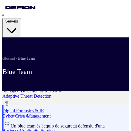
®
Serveis
Security Advisory Services
Strategic Resilience
Glossari
/
Blue Team
Blue Team
Pentesting Services
Attack Readiness
Managed Detection & Response
Adaptive Threat Detection
Digital Forensics & IR
Cyber Crisis Management
DEFINICIO
Un blue team és l'equip de seguretat defensiu d'una
Business Continuity Services