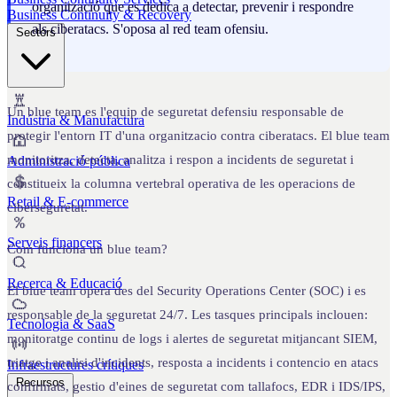
organització que es dedica a detectar, prevenir i respondre
Business Continuity & Recovery
als ciberatacs. S'oposa al red team ofensiu.
Sectors
Un blue team es l'equip de seguretat defensiu responsable de
Indústria & Manufactura
protegir l'entorn IT d'una organitzacio contra ciberatacs. El blue team
monitoritza, detecta, analitza i respon a incidents de seguretat i
Administració pública
constitueix la columna vertebral operativa de les operacions de
Retail & E-commerce
ciberseguretat.
Serveis financers
Com funciona un blue team?
Recerca & Educació
El blue team opera des del Security Operations Center (SOC) i es
responsable de la seguretat 24/7. Les tasques principals inclouen:
Tecnologia & SaaS
monitoratge continu de logs i alertes de seguretat mitjancant SIEM,
triatge i analisi d'incidents, resposta a incidents i contencio en atacs
Infraestructures crítiques
Recursos
confirmats, gestio d'eines de seguretat com tallafocs, EDR i IDS/IPS,