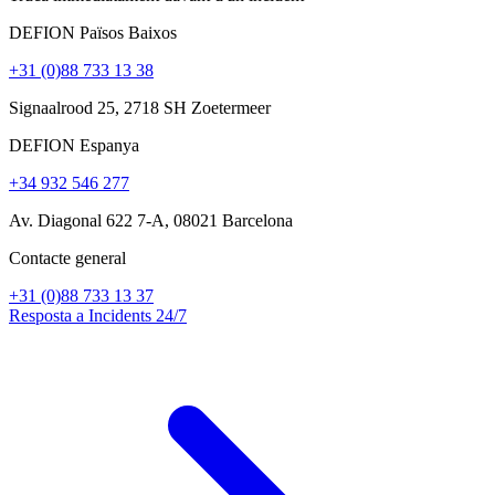
DEFION Països Baixos
+31 (0)88 733 13 38
Signaalrood 25, 2718 SH Zoetermeer
DEFION Espanya
+34 932 546 277
Av. Diagonal 622 7-A, 08021 Barcelona
Contacte general
+31 (0)88 733 13 37
Resposta a Incidents 24/7