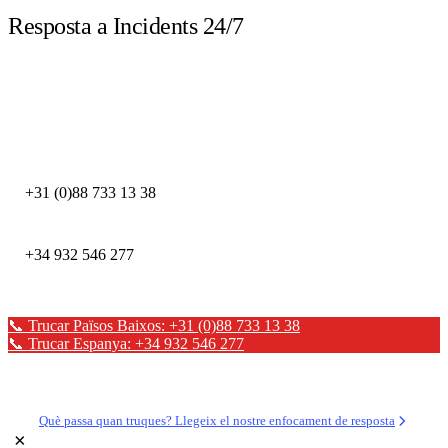
Resposta a Incidents 24/7
Truca immediatament davant d'un incident de seguretat. Els nostres experts
DFIR estan disponibles les 24 hores.
DEFION PAÏSOS BAIXOS
+31 (0)88 733 13 38
DEFION ESPANYA
+34 932 546 277
📞 Trucar Països Baixos: +31 (0)88 733 13 38
📞 Trucar Espanya: +34 932 546 277
✉ Enviar un missatge
Què passa quan truques? Llegeix el nostre enfocament de resposta
×