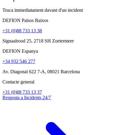
Truca immediatament davant d'un incident
DEFION Països Baixos
+31 (0)88 733 13 38
Signaalrood 25, 2718 SH Zoetermeer
DEFION Espanya
+34 932 546 277
Av. Diagonal 622 7-A, 08021 Barcelona
Contacte general
+31 (0)88 733 13 37
Resposta a Incidents 24/7