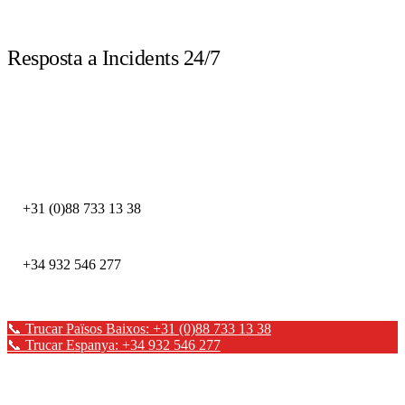
LIVE
Resposta a Incidents 24/7
Truca immediatament davant d'un incident de seguretat. Els nostres experts
DFIR estan disponibles les 24 hores.
DEFION PAÏSOS BAIXOS
+31 (0)88 733 13 38
DEFION ESPANYA
+34 932 546 277
📞 Trucar Països Baixos: +31 (0)88 733 13 38
📞 Trucar Espanya: +34 932 546 277
✉ Enviar un missatge