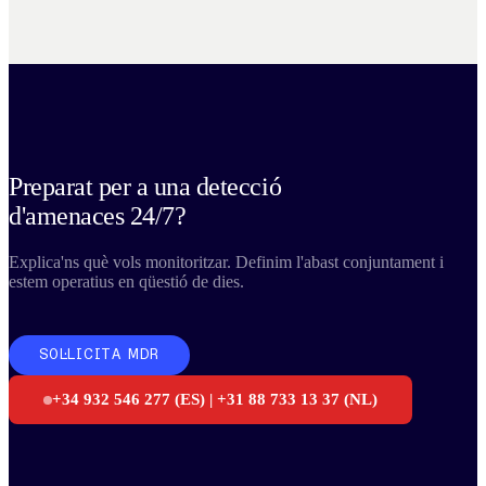
Preparat per a una detecció
d'amenaces 24/7?
Explica'ns què vols monitoritzar. Definim l'abast conjuntament i
estem operatius en qüestió de dies.
SOL·LICITA MDR
+34 932 546 277 (ES) | +31 88 733 13 37 (NL)