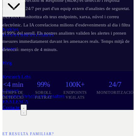
Managed Detection & Response (MDR) és detecció i resposta
d'amenaces 24/7 per part d'un equip extern d'analistes de seguretat.
DEFION monitoritza els teus endpoints, xarxa, núvol i correu
electrònic. La IA correlaciona milions d'esdeveniments al dia i filtra
Notícies
el 99% del soroll. Els nostres analistes validen les alertes i prenen
Darreres notícies i aliances
mesures immediatament davant les amenaces reals. Temps mitjà de
Clients
detecció: menys de 4 minuts.
Blog
Research Labs
<4 min
99%
100K+
24/7
Glossari
TEMPS DE
SOROLL
ENDPOINTS
MONITORITZACIÓ
Nosaltres
Treballa amb nosaltres
DETECCIÓ
FILTRAT
VIGILATS
EN
NL
ES
CA
Contacte
ET RESULTA FAMILIAR?