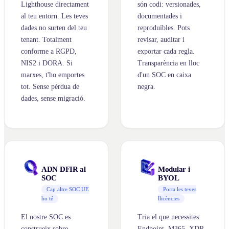
Lighthouse directament
són codi: versionades,
al teu entorn. Les teves
documentades i
dades no surten del teu
reproduïbles. Pots
tenant. Totalment
revisar, auditar i
conforme a RGPD,
exportar cada regla.
NIS2 i DORA. Si
Transparència en lloc
marxes, t'ho emportes
d'un SOC en caixa
tot. Sense pèrdua de
negra.
dades, sense migració.
ADN DFIR al
Modular i
SOC
BYOL
Cap altre SOC UE
Porta les teves
ho té
llicències
El nostre SOC es
Tria el que necessites:
construeix sobre
Endpoint, M365, XDR