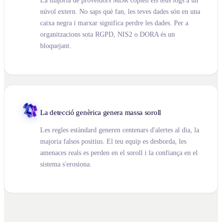
La majoria de proveïdors MDR copien els teus logs a un
núvol extern. No saps què fan, les teves dades són en una
caixa negra i marxar significa perdre les dades. Per a
organitzacions sota RGPD, NIS2 o DORA és un
bloquejant.
La detecció genèrica genera massa soroll
Les regles estàndard generen centenars d'alertes al dia, la
majoria falsos positius. El teu equip es desborda, les
amenaces reals es perden en el soroll i la confiança en el
sistema s'erosiona.