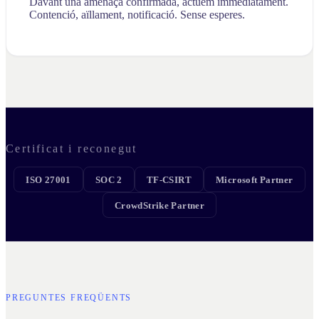
Davant una amenaça confirmada, actuem immediatament.
Contenció, aïllament, notificació. Sense esperes.
Certificat i reconegut
ISO 27001
SOC 2
TF-CSIRT
Microsoft Partner
CrowdStrike Partner
PREGUNTES FREQÜENTS