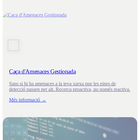
Caça d'Amenaces Gestionada
Saps si hi ha amenaces a la teva xarxa que les eines de
detecció passen per alt. Recerca proactiva, no només reactiva.
Més informació →