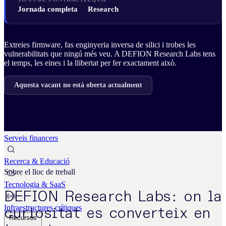
Business Continuity & Recovery
Jornada completa
Research
Sectors
Extreies firmware, fas enginyeria inversa de silici i trobes les
vulnerabilitats que ningú més veu. A DEFION Research Labs tens
el temps, les eines i la llibertat per fer exactament això.
Indústria & Manufactura
Aquesta vacant no està oberta actualment
Administració pública
Retail & E-commerce
Serveis financers
Recerca & Educació
Sobre el lloc de treball
Tecnologia & SaaS
DEFION Research Labs: on la
Infraestructures crítiques
curiositat es converteix en
Recursos