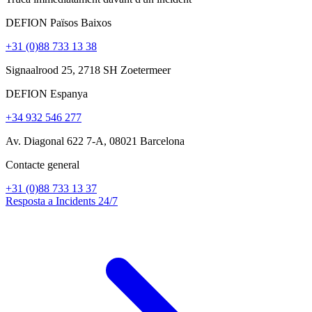
DEFION Països Baixos
+31 (0)88 733 13 38
Signaalrood 25, 2718 SH Zoetermeer
DEFION Espanya
+34 932 546 277
Av. Diagonal 622 7-A, 08021 Barcelona
Contacte general
+31 (0)88 733 13 37
Resposta a Incidents 24/7