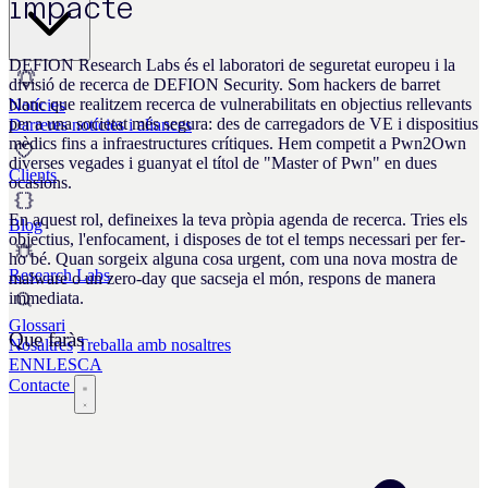
impacte
DEFION Research Labs és el laboratori de seguretat europeu i la
divisió de recerca de DEFION Security. Som hackers de barret
blanc que realitzem recerca de vulnerabilitats en objectius rellevants
Notícies
per a una societat més segura: des de carregadors de VE i dispositius
Darreres notícies i aliances
mèdics fins a infraestructures crítiques. Hem competit a Pwn2Own
diverses vegades i guanyat el títol de "Master of Pwn" en dues
Clients
ocasions.
En aquest rol, defineixes la teva pròpia agenda de recerca. Tries els
Blog
objectius, l'enfocament, i disposes de tot el temps necessari per fer-
ho bé. Quan sorgeix alguna cosa urgent, com una nova mostra de
Research Labs
malware o un zero-day que sacseja el món, respons de manera
immediata.
Glossari
Que faràs
Nosaltres
Treballa amb nosaltres
EN
NL
ES
CA
Contacte