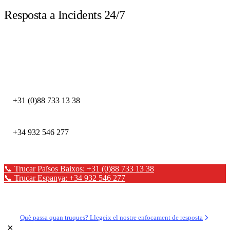
Resposta a Incidents 24/7
Truca immediatament davant d'un incident de seguretat. Els nostres experts
DFIR estan disponibles les 24 hores.
DEFION PAÏSOS BAIXOS
+31 (0)88 733 13 38
DEFION ESPANYA
+34 932 546 277
📞 Trucar Països Baixos: +31 (0)88 733 13 38
📞 Trucar Espanya: +34 932 546 277
✉ Enviar un missatge
Què passa quan truques? Llegeix el nostre enfocament de resposta
×