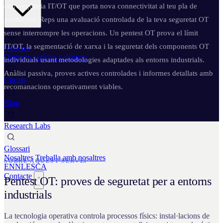
convergència IT/OT que porta nova connectivitat al teu pla de
producció. Reps una avaluació controlada de la teva seguretat OT
sense interrompre les operacions. Un pentest OT prova el límit
IT/OT, la segmentació de xarxa i la seguretat dels components OT
Notícies
Darreres notícies i aliances
individuals usant metodologies adaptades als entorns industrials.
Anàlisi passiva, proves actives controlades i informes detallats amb
Clients
recomanacions operativament viables.
Blog
Research Labs
Glossari
Nosaltres
Treballa amb nosaltres
SOBRE AQUEST SERVEI
EN
NL
ES
CA
Contacte
Pentest OT: proves de seguretat per a entorns
industrials
La tecnologia operativa controla processos físics: instal·lacions de