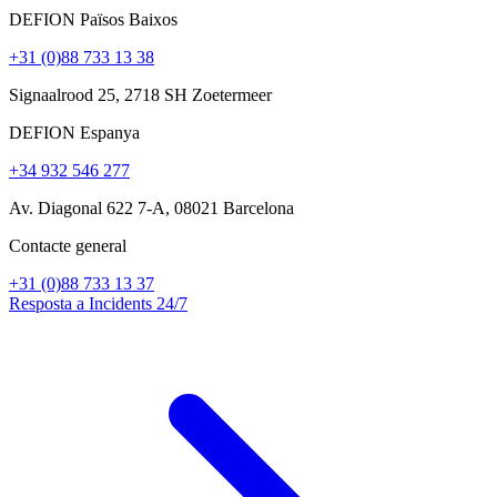
DEFION Països Baixos
+31 (0)88 733 13 38
Signaalrood 25, 2718 SH Zoetermeer
DEFION Espanya
+34 932 546 277
Av. Diagonal 622 7-A, 08021 Barcelona
Contacte general
+31 (0)88 733 13 37
Resposta a Incidents 24/7