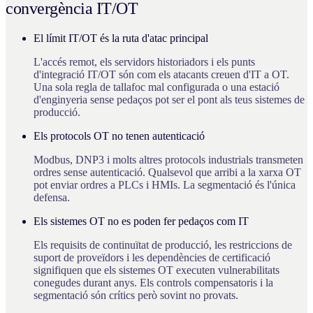
convergència IT/OT
El límit IT/OT és la ruta d'atac principal
L'accés remot, els servidors historiadors i els punts
d'integració IT/OT són com els atacants creuen d'IT a OT.
Una sola regla de tallafoc mal configurada o una estació
d'enginyeria sense pedaços pot ser el pont als teus sistemes de
producció.
Els protocols OT no tenen autenticació
Modbus, DNP3 i molts altres protocols industrials transmeten
ordres sense autenticació. Qualsevol que arribi a la xarxa OT
pot enviar ordres a PLCs i HMIs. La segmentació és l'única
defensa.
Els sistemes OT no es poden fer pedaços com IT
Els requisits de continuïtat de producció, les restriccions de
suport de proveïdors i les dependències de certificació
signifiquen que els sistemes OT executen vulnerabilitats
conegudes durant anys. Els controls compensatoris i la
segmentació són crítics però sovint no provats.