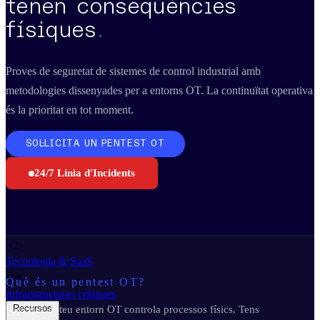
tenen conseqüències
Business Continuity & Recovery
físiques
.
Sectors
Proves de seguretat de sistemes de control industrial amb
metodologies dissenyades per a entorns OT. La continuïtat operativa
Indústria & Manufactura
és la prioritat en tot moment.
Administració pública
SOL·LICITA UN PENTEST OT
Retail & E-commerce
24/7 Línia d'Incidents
Serveis financers
Recerca & Educació
Tecnologia & SaaS
Què és un pentest OT?
Infraestructures crítiques
Recursos
Saps que el teu entorn OT controla processos físics. Tens