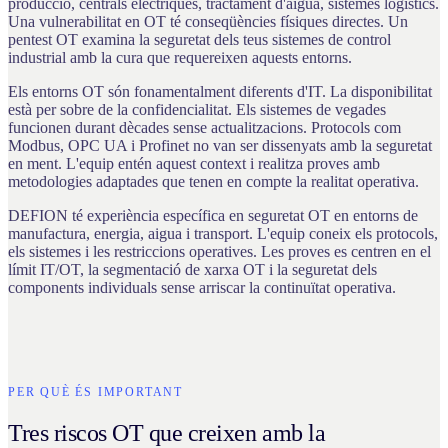
producció, centrals elèctriques, tractament d'aigua, sistemes logístics.
Una vulnerabilitat en OT té conseqüències físiques directes. Un
pentest OT examina la seguretat dels teus sistemes de control
industrial amb la cura que requereixen aquests entorns.
Els entorns OT són fonamentalment diferents d'IT. La disponibilitat
està per sobre de la confidencialitat. Els sistemes de vegades
funcionen durant dècades sense actualitzacions. Protocols com
Modbus, OPC UA i Profinet no van ser dissenyats amb la seguretat
en ment. L'equip entén aquest context i realitza proves amb
metodologies adaptades que tenen en compte la realitat operativa.
DEFION té experiència específica en seguretat OT en entorns de
manufactura, energia, aigua i transport. L'equip coneix els protocols,
els sistemes i les restriccions operatives. Les proves es centren en el
límit IT/OT, la segmentació de xarxa OT i la seguretat dels
components individuals sense arriscar la continuïtat operativa.
PER QUÈ ÉS IMPORTANT
Tres riscos OT que creixen amb la