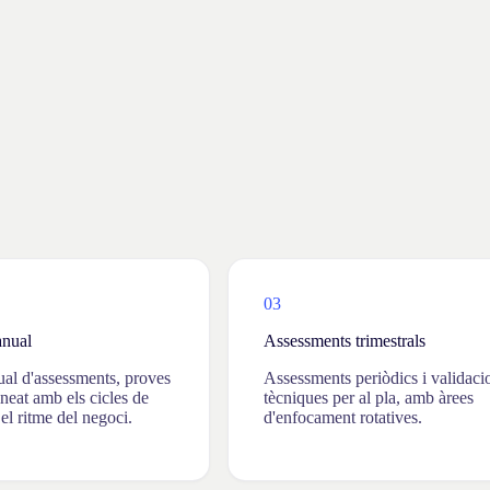
03
anual
Assessments trimestrals
ual d'assessments, proves
Assessments periòdics i validaci
ineat amb els cicles de
tècniques per al pla, amb àrees
el ritme del negoci.
d'enfocament rotatives.