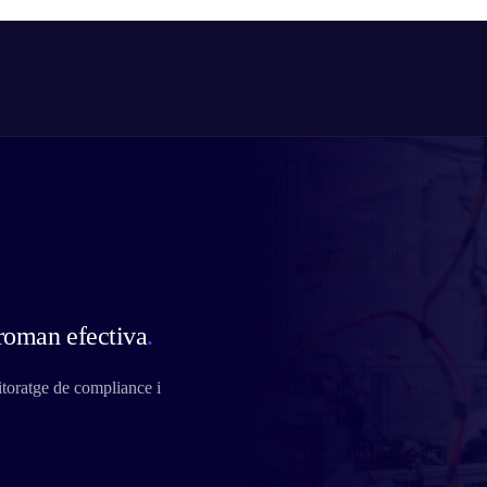
 roman efectiva
.
itoratge de compliance i