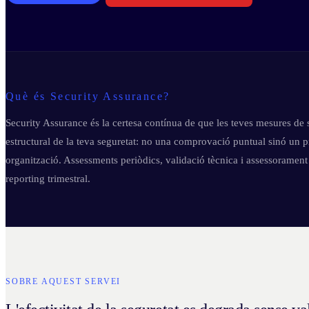
Què és Security Assurance?
Security Assurance és la certesa contínua de que les teves mesures de 
estructural de la teva seguretat: no una comprovació puntual sinó un
organització. Assessments periòdics, validació tècnica i assessoramen
reporting trimestral.
SOBRE AQUEST SERVEI