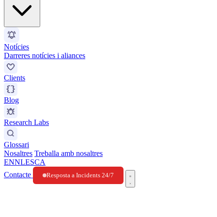
Notícies
Darreres notícies i aliances
Clients
Blog
Research Labs
Glossari
Nosaltres
Treballa amb nosaltres
EN
NL
ES
CA
Contacte
Resposta a Incidents 24/7