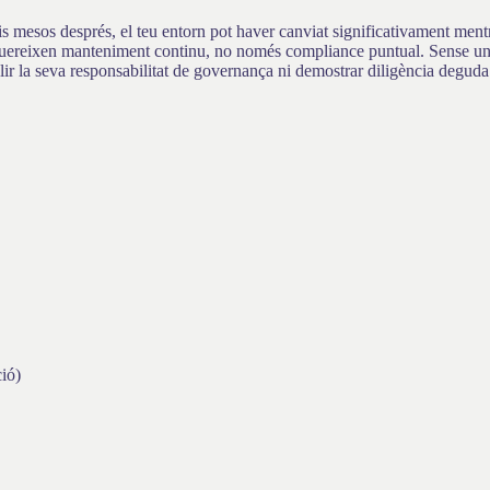
 mesos després, el teu entorn pot haver canviat significativament mentre
ereixen manteniment continu, no només compliance puntual. Sense un p
lir la seva responsabilitat de governança ni demostrar diligència deguda
ió)