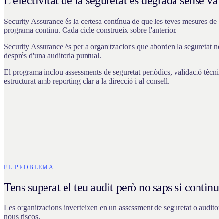
L'efectivitat de la seguretat es degrada sense v
Security Assurance és la certesa contínua de que les teves mesures de 
programa continu. Cada cicle construeix sobre l'anterior.
Security Assurance és per a organitzacions que aborden la seguretat no 
després d'una auditoria puntual.
El programa inclou assessments de seguretat periòdics, validació tèc
estructurat amb reporting clar a la direcció i al consell.
EL PROBLEMA
Tens superat el teu audit però no saps si contin
Les organitzacions inverteixen en un assessment de seguretat o audito
nous riscos.