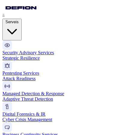
®
Serveis
Security Advisory Services
Strategic Resilience
Pentesting Services
Attack Readiness
Managed Detection & Response
Adaptive Threat Detection
Digital Forensics & IR
Cyber Crisis Management
Business Continuity Services