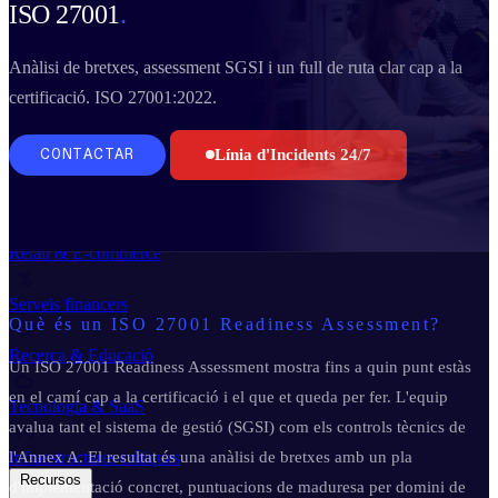
ISO 27001
.
Business Continuity & Recovery
Sectors
Anàlisi de bretxes, assessment SGSI i un full de ruta clar cap a la
certificació. ISO 27001:2022.
Indústria & Manufactura
Línia d'Incidents 24/7
CONTACTAR
Administració pública
Retail & E-commerce
Serveis financers
Què és un ISO 27001 Readiness Assessment?
Recerca & Educació
Un ISO 27001 Readiness Assessment mostra fins a quin punt estàs
en el camí cap a la certificació i el que et queda per fer. L'equip
Tecnologia & SaaS
avalua tant el sistema de gestió (SGSI) com els controls tècnics de
l'Annex A. El resultat és una anàlisi de bretxes amb un pla
Infraestructures crítiques
Recursos
d'implementació concret, puntuacions de maduresa per domini de