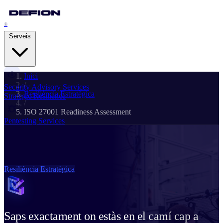
®
Serveis
Inici
/
Security Advisory Services
Resiliència Estratègica
Strategic Resilience
/
ISO 27001 Readiness Assessment
Pentesting Services
Attack Readiness
Managed Detection & Response
Adaptive Threat Detection
Resiliència Estratègica
Digital Forensics & IR
Cyber Crisis Management
Saps exactament on estàs en el camí cap a
Business Continuity Services