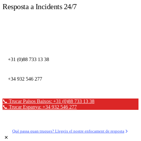
Resposta a Incidents 24/7
Truca immediatament davant d'un incident de seguretat. Els nostres experts
DFIR estan disponibles les 24 hores.
DEFION PAÏSOS BAIXOS
+31 (0)88 733 13 38
DEFION ESPANYA
+34 932 546 277
📞 Trucar Països Baixos: +31 (0)88 733 13 38
📞 Trucar Espanya: +34 932 546 277
✉ Enviar un missatge
Què passa quan truques? Llegeix el nostre enfocament de resposta
×