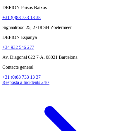
DEFION Països Baixos
+31 (0)88 733 13 38
Signaalrood 25, 2718 SH Zoetermeer
DEFION Espanya
+34 932 546 277
Av. Diagonal 622 7-A, 08021 Barcelona
Contacte general
+31 (0)88 733 13 37
Resposta a Incidents 24/7