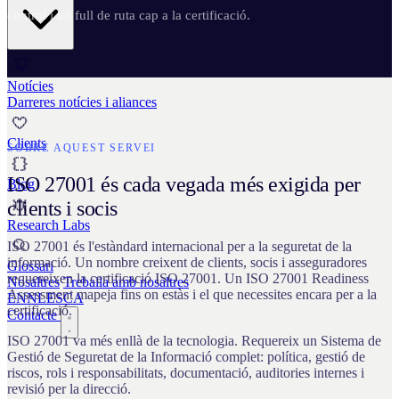
control i un full de ruta cap a la certificació.
Notícies
Darreres notícies i aliances
Clients
SOBRE AQUEST SERVEI
ISO 27001 és cada vegada més exigida per
Blog
clients i socis
Research Labs
ISO 27001 és l'estàndard internacional per a la seguretat de la
informació. Un nombre creixent de clients, socis i asseguradores
Glossari
requereixen la certificació ISO 27001. Un ISO 27001 Readiness
Nosaltres
Treballa amb nosaltres
Assessment mapeja fins on estàs i el que necessites encara per a la
EN
NL
ES
CA
certificació.
Contacte
ISO 27001 va més enllà de la tecnologia. Requereix un Sistema de
Gestió de Seguretat de la Informació complet: política, gestió de
riscos, rols i responsabilitats, documentació, auditories internes i
revisió per la direcció.