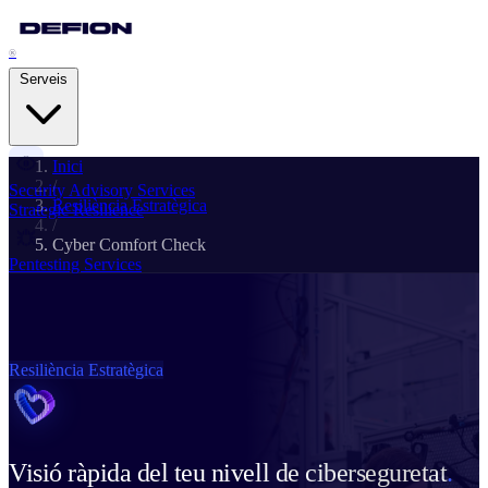
®
Serveis
Inici
/
Security Advisory Services
Resiliència Estratègica
Strategic Resilience
/
Cyber Comfort Check
Pentesting Services
Attack Readiness
Managed Detection & Response
Adaptive Threat Detection
Resiliència Estratègica
Digital Forensics & IR
Cyber Crisis Management
Visió ràpida del teu nivell de ciberseguretat
.
Business Continuity Services