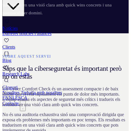
tradueixen en una visió clara amb quick wins concrets i una
puntuació per domini.
Notícies
Darreres notícies i aliances
Clients
SOBRE AQUEST SERVEI
Blog
Saps que la ciberseguretat és important però
Research Labs
no on estàs
Glossari
Un Cyber Comfort Check és un assessment compacte i de baix
Nosaltres
Treballa amb nosaltres
llindar que revela ràpidament els punts de dolor més importants.
EN
NL
ES
CA
L'equip avalua els aspectes de seguretat més crítics i tradueix els
Contacte
resultats en una visió clara amb quick wins concrets.
No és una auditoria exhaustiva sinó una comprovació dirigida que
exposa els problemes més importants en poc temps. Els resultats es
tradueixen en una visió clara amb quick wins concrets que pots
implementar de seguida.