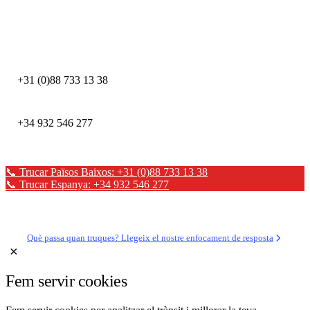
DFIR estan disponibles les 24 hores.
DEFION PAÏSOS BAIXOS
+31 (0)88 733 13 38
DEFION ESPANYA
+34 932 546 277
📞 Trucar Països Baixos: +31 (0)88 733 13 38
📞 Trucar Espanya: +34 932 546 277
✉ Enviar un missatge
Què passa quan truques? Llegeix el nostre enfocament de resposta
×
Fem servir cookies