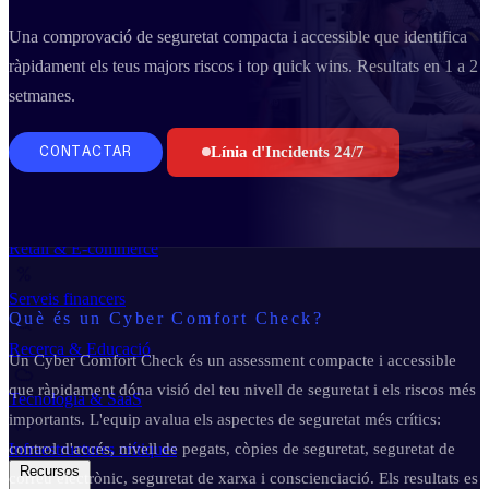
Business Continuity & Recovery
Una comprovació de seguretat compacta i accessible que identifica
Sectors
ràpidament els teus majors riscos i top quick wins. Resultats en 1 a 2
setmanes.
Indústria & Manufactura
Línia d'Incidents 24/7
CONTACTAR
Administració pública
Retail & E-commerce
Serveis financers
Què és un Cyber Comfort Check?
Recerca & Educació
Un Cyber Comfort Check és un assessment compacte i accessible
que ràpidament dóna visió del teu nivell de seguretat i els riscos més
Tecnologia & SaaS
importants. L'equip avalua els aspectes de seguretat més crítics:
control d'accés, nivell de pegats, còpies de seguretat, seguretat de
Infraestructures crítiques
Recursos
correu electrònic, seguretat de xarxa i conscienciació. Els resultats es