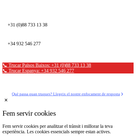
DEFION PAÏSOS BAIXOS
+31 (0)88 733 13 38
DEFION ESPANYA
+34 932 546 277
📞 Trucar Països Baixos: +31 (0)88 733 13 38
📞 Trucar Espanya: +34 932 546 277
✉ Enviar un missatge
Què passa quan truques? Llegeix el nostre enfocament de resposta
×
Fem servir cookies
Fem servir cookies per analitzar el trànsit i millorar la teva
experiència. Les cookies essencials sempre estan actives.