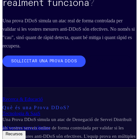
realment funciona
?
Business Continuity & Recovery
Sectors
Una prova DDoS simula un atac real de forma controlada per
validar si les vostres mesures anti-DDoS són efectives. No només si
"cau", sinó quant de ràpid detecta, quant bé mitiga i quant ràpid es
Indústria & Manufactura
recupera.
Administració pública
SOL·LICITAR UNA PROVA DDOS
CONTACTAR
Retail & E-commerce
Serveis financers
Recerca & Educació
Què és una Prova DDoS?
Tecnologia & SaaS
Una Prova DDoS simula un atac de Denegació de Servei Distribuït
Infraestructures crítiques
als vostres serveis online de forma controlada per validar si les
Recursos
vostres mesures anti-DDoS són efectives. L'equip prova en múltiples