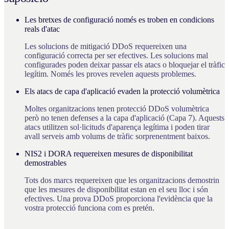
Les bretxes de configuració només es troben en condicions
reals d'atac
Les solucions de mitigació DDoS requereixen una
configuració correcta per ser efectives. Les solucions mal
configurades poden deixar passar els atacs o bloquejar el tràfic
legítim. Només les proves revelen aquests problemes.
Els atacs de capa d'aplicació evaden la protecció volumètrica
Moltes organitzacions tenen protecció DDoS volumètrica
però no tenen defenses a la capa d'aplicació (Capa 7). Aquests
atacs utilitzen sol·licituds d'aparença legítima i poden tirar
avall serveis amb volums de tràfic sorprenentment baixos.
NIS2 i DORA requereixen mesures de disponibilitat
demostrables
Tots dos marcs requereixen que les organitzacions demostrin
que les mesures de disponibilitat estan en el seu lloc i són
efectives. Una prova DDoS proporciona l'evidència que la
vostra protecció funciona com es pretén.