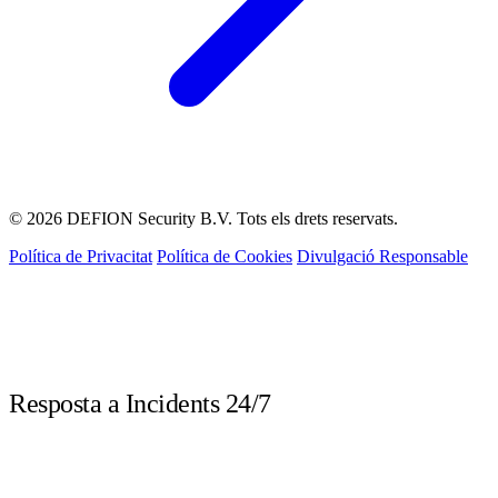
© 2026 DEFION Security B.V. Tots els drets reservats.
Política de Privacitat
Política de Cookies
Divulgació Responsable
LIVE
Resposta a Incidents 24/7
Truca immediatament davant d'un incident de seguretat. Els nostres experts
DFIR estan disponibles les 24 hores.