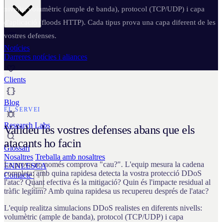
nivells: volumètric (ample de banda), protocol (TCP/UDP) i capa
d'aplicació (floods HTTP). Cada tipus prova una capa diferent de les
vostres defenses.
Notícies
Darreres notícies i aliances
Clients
Blog
EL SERVEI
Research Labs
Valideu les vostres defenses abans que els
atacants ho facin
Glossari
Nosaltres
Treballa amb nosaltres
La prova no només comprova "cau?". L'equip mesura la cadena
EN
NL
ES
CA
completa: amb quina rapidesa detecta la vostra protecció DDoS
Contacte
l'atac? Quant efectiva és la mitigació? Quin és l'impacte residual al
tràfic legítim? Amb quina rapidesa us recupereu després de l'atac?
L'equip realitza simulacions DDoS realistes en diferents nivells:
volumètric (ample de banda), protocol (TCP/UDP) i capa