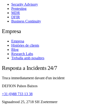
Security Advisory
Pentesting
MDR
DFIR
Business Continuity
Empresa
Empresa
Històries de clients
Blog
Research Labs
Treballa amb nosaltres
Resposta a Incidents 24/7
Truca immediatament davant d'un incident
DEFION Països Baixos
+31 (0)88 733 13 38
Signaalrood 25, 2718 SH Zoetermeer