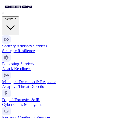
®
Serveis
Security Advisory Services
Strategic Resilience
Pentesting Services
Attack Readiness
Managed Detection & Response
Adaptive Threat Detection
Digital Forensics & IR
Cyber Crisis Management
Business Continuity Services