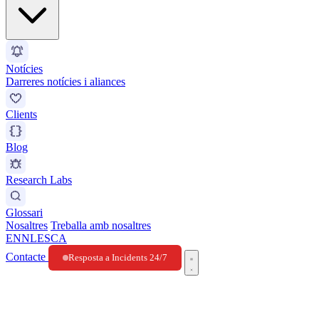
Notícies
Darreres notícies i aliances
Clients
Blog
Research Labs
Glossari
Nosaltres
Treballa amb nosaltres
EN
NL
ES
CA
Contacte
Resposta a Incidents 24/7