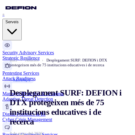
®
Serveis
Security Advisory Services
Strategic Resilience
Inici
›
Notícies
›
Desplegament SURF: DEFION i DTX
protegeixen més de 75 institucions educatives i de recerca
Pentesting Services
Attack Readiness
ALIANÇA
Desplegament SURF: DEFION i
Managed Detection & Response
Adaptive Threat Detection
DTX protegeixen més de 75
institucions educatives i de
Digital Forensics & IR
Cyber Crisis Management
recerca
3 de març del 2026
Business Continuity Services