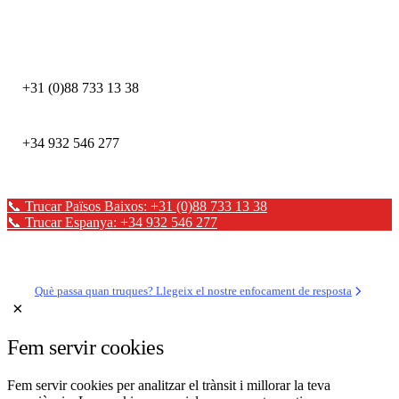
DEFION PAÏSOS BAIXOS
+31 (0)88 733 13 38
DEFION ESPANYA
+34 932 546 277
📞 Trucar Països Baixos: +31 (0)88 733 13 38
📞 Trucar Espanya: +34 932 546 277
✉ Enviar un missatge
Què passa quan truques? Llegeix el nostre enfocament de resposta
×
Fem servir cookies
Fem servir cookies per analitzar el trànsit i millorar la teva