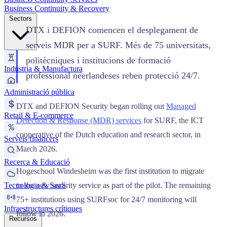
Business Continuity & Recovery
Sectors
DTX i DEFION comencen el desplegament de
serveis MDR per a SURF. Més de 75 universitats,
politècniques i institucions de formació
Indústria & Manufactura
professional neerlandeses reben protecció 24/7.
Administració pública
DTX and DEFION Security began rolling out
Managed
Retail & E-commerce
Detection & Response (MDR) services
for SURF, the ICT
cooperative of the Dutch education and research sector, in
Serveis financers
March 2026.
Recerca & Educació
Hogeschool Windesheim was the first institution to migrate
Tecnologia & SaaS
to the new security service as part of the pilot. The remaining
75+ institutions using SURFsoc for 24/7 monitoring will
Infraestructures crítiques
follow in 2026.
Recursos