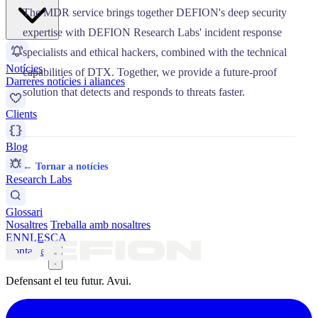
The MDR service brings together DEFION's deep security
expertise with DEFION Research Labs' incident response
specialists and ethical hackers, combined with the technical
Notícies
capabilities of DTX. Together, we provide a future-proof
Darreres notícies i aliances
solution that detects and responds to threats faster.
Clients
Blog
← Tornar a notícies
Research Labs
Glossari
Nosaltres
Treballa amb nosaltres
EN
NL
ES
CA
Contacte
Defensant el teu futur. Avui.