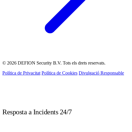
© 2026 DEFION Security B.V. Tots els drets reservats.
Política de Privacitat
Política de Cookies
Divulgació Responsable
LIVE
Resposta a Incidents 24/7
Truca immediatament davant d'un incident de seguretat. Els nostres experts
DFIR estan disponibles les 24 hores.