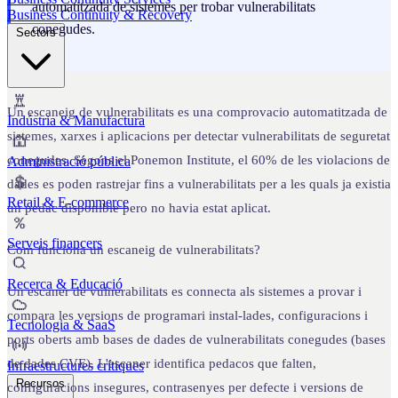
automatitzada de sistemes per trobar vulnerabilitats
Business Continuity & Recovery
conegudes.
Sectors
Un escaneig de vulnerabilitats es una comprovacio automatitzada de
Indústria & Manufactura
sistemes, xarxes i aplicacions per detectar vulnerabilitats de seguretat
conegudes. Segons el Ponemon Institute, el 60% de les violacions de
Administració pública
dades es poden rastrejar fins a vulnerabilitats per a les quals ja existia
Retail & E-commerce
un pedac disponible pero no havia estat aplicat.
Serveis financers
Com funciona un escaneig de vulnerabilitats?
Recerca & Educació
Un escaner de vulnerabilitats es connecta als sistemes a provar i
compara les versions de programari instal-lades, configuracions i
Tecnologia & SaaS
ports oberts amb bases de dades de vulnerabilitats conegudes (bases
de dades CVE). L'escaner identifica pedacos que falten,
Infraestructures crítiques
Recursos
configuracions insegures, contrasenyes per defecte i versions de