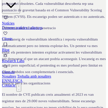
programari obsoletes. Cada vulnerabilitat descoberta rep una
puntuacio de gravetat basada en el Common Vulnerability Scoring
System (CVSS). Els escaneigs poden ser autenticats o no autenticats.
Notícies
Darreres notícies i aliances
Diferencia amb el test de penetracio
Clients
Un escaneig de vulnerabilitats identifica i reporta vulnerabilitats
automaticament pero no intenta explotar-les. Un pentest va mes
Blog
enlla: els pentesters intenten explotar activament les vulnerabilitats
per demostrar el que un atacant podria aconseguir. L'escaneig es mes
Research Labs
ampli pero superficial; el pentesting es mes profund pero limitat en
Glossari
abast. Ambdos son complementaris i essencials.
Nosaltres
Treballa amb nosaltres
EN
NL
ES
CA
Impacte per a les organitzacions
Contacte
El nombre de CVE publicats creix anualment: el 2023 es van
registrar mes de 29.000 noves vulnerabilitats. Sense escaneigs
regulars, les organitzacions no tenen visibilitat de la seva superficie