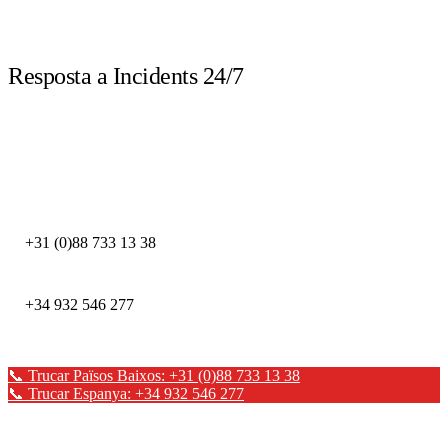
LIVE
Resposta a Incidents 24/7
Truca immediatament davant d'un incident de seguretat. Els nostres experts
DFIR estan disponibles les 24 hores.
DEFION PAÏSOS BAIXOS
+31 (0)88 733 13 38
DEFION ESPANYA
+34 932 546 277
📞 Trucar Països Baixos: +31 (0)88 733 13 38
📞 Trucar Espanya: +34 932 546 277
✉ Enviar un missatge