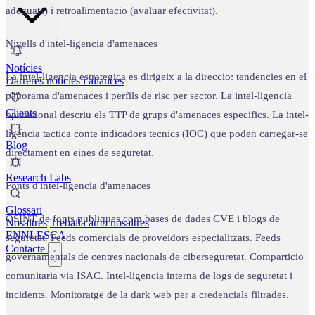
adequats) i retroalimentacio (avaluar efectivitat).
Nivells d'intel-ligencia d'amenaces
Notícies
La intel-ligencia estrategica es dirigeix a la direccio: tendencies en el
Darreres notícies i aliances
panorama d'amenaces i perfils de risc per sector. La intel-ligencia
Clients
operacional descriu els TTP de grups d'amenaces especifics. La intel-
ligencia tactica conte indicadors tecnics (IOC) que poden carregar-se
Blog
directament en eines de seguretat.
Research Labs
Fonts d'intel-ligencia d'amenaces
Glossari
OSINT de fonts publiques com bases de dades CVE i blogs de
Nosaltres
Treballa amb nosaltres
EN
NL
ES
CA
seguretat. Feeds comercials de proveidors especialitzats. Feeds
Contacte
governamentals de centres nacionals de ciberseguretat. Comparticio
comunitaria via ISAC. Intel-ligencia interna de logs de seguretat i
incidents. Monitoratge de la dark web per a credencials filtrades.