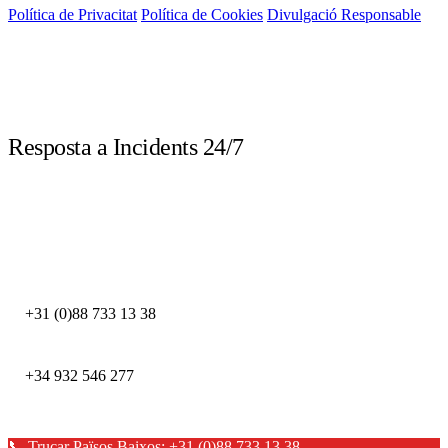
Política de Privacitat
Política de Cookies
Divulgació Responsable
LIVE
Resposta a Incidents 24/7
Truca immediatament davant d'un incident de seguretat. Els nostres experts
DFIR estan disponibles les 24 hores.
DEFION PAÏSOS BAIXOS
+31 (0)88 733 13 38
DEFION ESPANYA
+34 932 546 277
📞 Trucar Països Baixos: +31 (0)88 733 13 38