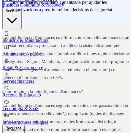
ciberamenaces recopilada i analitzada per ajudar les
Business Continuity & Recovery
organitzacions a prendre millors decisions de seguretat.
Sectors
La intel-ligencia d'amenaces es informacio sobre ciberamenaces que
Indústria & Manufactura
ha estat recopilada, processada i analitzada sistematicament per
permetre a les organitzacions prendre millors i mes rapides decisions
Administració pública
de seguretat. Segons Mandiant, les organitzacions amb un programa
Retail & E-commerce
madur d'intel-ligencia d'amenaces redueixen el temps mitja de
deteccio d'intrusions en un 65%.
Serveis financers
Com funciona la intel-ligencia d'amenaces?
Recerca & Educació
La intel-ligencia d'amenaces segueix un cicle de sis passos: direccio
Tecnologia & SaaS
(quines amenaces son rellevants?), recopilacio (dades de diverses
fonts), processament (estructurar dades brutes), analisi (afegir
Infraestructures crítiques
Recursos
patrons i context), difusio (compartir informacio amb els equips