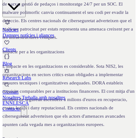
de xarxa, gestió de pedaços i monitoratge 24/7 per un SOC. El
malware polimorfic canvia continuament el seu codi per evadir la
deteccio. Els centres nacionals de ciberseguretat adverteixen que el
malware patrocinat per estats representa una amenaca creixent per a
Notícies
Darreres notícies i aliances
les infraestructures critiques.
Clients
Impacte per a les organitzacions
Blog
L'impacte en les organitzacions es considerable. Sota NIS2, les
organitzacions en sectors critics estan obligades a implementar
Research Labs
mesures tecniques i organitzatives adequades. DORA estableix
requisits comparables per a institucions financeres. El cost mitja d'un
Glossari
Nosaltres
Treballa amb nosaltres
incident de seguretat ascendeix a milions d'euros en recuperacio,
EN
NL
ES
CA
costos legals i dany reputacional. Els centres nacionals de
Contacte
ciberseguretat adverteixen que els actors d'amenaces avancades
apunten cada vegada mes a organitzacions europees.