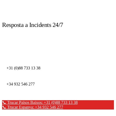
LIVE
Resposta a Incidents 24/7
Truca immediatament davant d'un incident de seguretat. Els nostres experts
DFIR estan disponibles les 24 hores.
DEFION PAÏSOS BAIXOS
+31 (0)88 733 13 38
DEFION ESPANYA
+34 932 546 277
📞 Trucar Països Baixos: +31 (0)88 733 13 38
📞 Trucar Espanya: +34 932 546 277
✉ Enviar un missatge