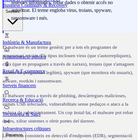
sistemes informàtics, robar dades o obtenir accés no
Business Continuity & Recovery
autoritzat. El terme engloba virus, troians, spyware,
Sectors
ransomware i més.
Indústria & Manufactura
El malware és un terme genèric per a tots els programes de
programari nocius. Els tipus inclouen virus (que s'autorrepliquen),
Administració pública
cucs (que es propaguen a través de xarxes), troians (que s'amaguen
Retail & E-commerce
darrere de programari legítim), spyware (que monitora els usuaris),
adware, rootkits i ransomware.
Serveis financers
El malware entra a través de phishing, descàrregues malicioses,
Recerca & Educació
unitats USB infectades, vulnerabilitats sense pedaços o atacs a la
cadena de subministrament. Un cop instal·lat, el malware pot robar
Tecnologia & SaaS
dades, xifrar sistemes o obrir portes del darrere.
Infraestructures crítiques
Recursos
La defensa consisteix en detecció d'endpoints (EDR), segmentació