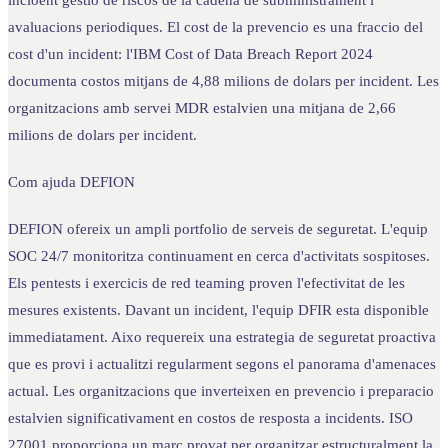
incloent gestio de riscos de la cadena de subministrament i
avaluacions periodiques. El cost de la prevencio es una fraccio del
cost d'un incident: l'IBM Cost of Data Breach Report 2024
documenta costos mitjans de 4,88 milions de dolars per incident. Les
organitzacions amb servei MDR estalvien una mitjana de 2,66
milions de dolars per incident.
Com ajuda DEFION
DEFION ofereix un ampli portfolio de serveis de seguretat. L'equip
SOC 24/7 monitoritza continuament en cerca d'activitats sospitoses.
Els pentests i exercicis de red teaming proven l'efectivitat de les
mesures existents. Davant un incident, l'equip DFIR esta disponible
immediatament. Aixo requereix una estrategia de seguretat proactiva
que es provi i actualitzi regularment segons el panorama d'amenaces
actual. Les organitzacions que inverteixen en prevencio i preparacio
estalvien significativament en costos de resposta a incidents. ISO
27001 proporciona un marc provat per organitzar estructuralment la