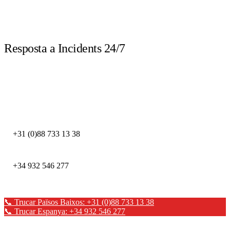
LIVE
Resposta a Incidents 24/7
Truca immediatament davant d'un incident de seguretat. Els nostres experts
DFIR estan disponibles les 24 hores.
DEFION PAÏSOS BAIXOS
+31 (0)88 733 13 38
DEFION ESPANYA
+34 932 546 277
📞 Trucar Països Baixos: +31 (0)88 733 13 38
📞 Trucar Espanya: +34 932 546 277
✉ Enviar un missatge