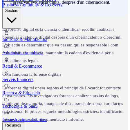
i preservar evidencia digital despres d'un ciberincident.
Business Continuity & Recovery
Sectors
La forense digital es la ciencia d'identificar, recollir, analitzar i
preservar evidencia digital despres d'un ciberincident o cibercrim.
Indústria & Manufactura
L'objectiu es determinar que va passar, qui es responsable i com
Administració pública
prevenir la recurrencia, mantenint la cadena d'evidencia per a
procediments legals.
Retail & E-commerce
Com funciona la forense digital?
Serveis financers
La forense digital opera segons el principi de Locard: tot contacte
Recerca & Educació
deixa rastres. Els investigadors forenses analitzen arxius de logs,
contingut de memoria, imatges de disc, transit de xarxa i artefactes
Tecnologia & SaaS
del sistema. El proces segueix metodologies estrictes: identificacio,
Infraestructures crítiques
preservacio, analisi, documentacio i informe.
Recursos