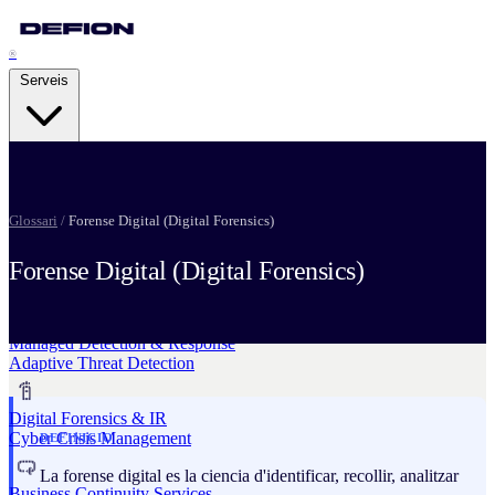
®
Serveis
Security Advisory Services
Strategic Resilience
Glossari
/
Forense Digital (Digital Forensics)
Forense Digital (Digital Forensics)
Pentesting Services
Attack Readiness
Managed Detection & Response
Adaptive Threat Detection
Digital Forensics & IR
Cyber Crisis Management
DEFINICIO
La forense digital es la ciencia d'identificar, recollir, analitzar
Business Continuity Services