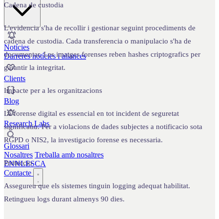
Cadena de custodia
L'evidencia s'ha de recollir i gestionar seguint procediments de
cadena de custodia. Cada transferencia o manipulacio s'ha de
Notícies
documentar. Les imatges forenses reben hashes criptografics per
Darreres notícies i aliances
garantir la integritat.
Clients
Impacte per a les organitzacions
Blog
La forense digital es essencial en tot incident de seguretat
Research Labs
significatiu. Per a violacions de dades subjectes a notificacio sota
RGPD o NIS2, la investigacio forense es necessaria.
Glossari
Nosaltres
Treballa amb nosaltres
Proteccio
EN
NL
ES
CA
Contacte
Assegureu que els sistemes tinguin logging adequat habilitat.
Retingueu logs durant almenys 90 dies.