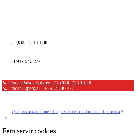
Truca immediatament davant d'un incident de seguretat. Els nostres experts
DFIR estan disponibles les 24 hores.
DEFION PAÏSOS BAIXOS
+31 (0)88 733 13 38
DEFION ESPANYA
+34 932 546 277
📞 Trucar Països Baixos: +31 (0)88 733 13 38
📞 Trucar Espanya: +34 932 546 277
✉ Enviar un missatge
Què passa quan truques? Llegeix el nostre enfocament de resposta
×
Fem servir cookies