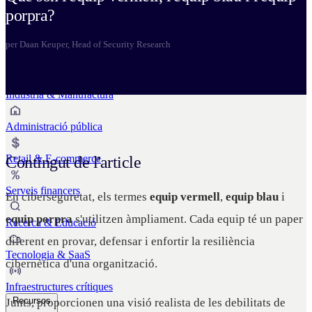
Business Continuity & Recovery
porpra?
Sectors
per Daan Keuper, Head of Security Research
Indústria & Manufactura
Administració pública
Retail & E-commerce
Contingut de l'article
Serveis financers
En ciberseguretat, els termes
equip vermell
,
equip blau
i
equip porpra
s'utilitzen àmpliament. Cada equip té un paper
Recerca & Educació
diferent en provar, defensar i enfortir la resiliència
Tecnologia & SaaS
cibernètica d'una organització.
Infraestructures crítiques
Recursos
Junts, proporcionen una visió realista de les debilitats de