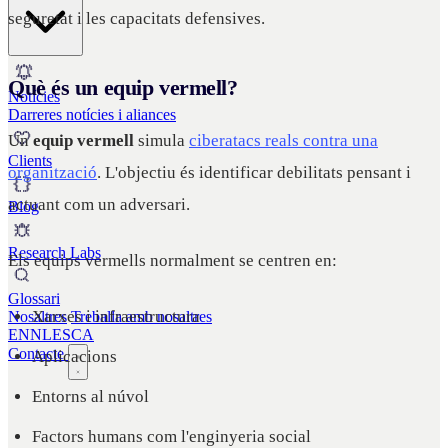
seguretat i les capacitats defensives.
Què és un equip vermell?
Notícies
Darreres notícies i aliances
Un
equip vermell
simula
ciberatacs reals contra una
Clients
organització
. L'objectiu és identificar debilitats pensant i
actuant com un adversari.
Blog
Research Labs
Els equips vermells normalment se centren en:
Glossari
Xarxes i infraestructura
Nosaltres
Treballa amb nosaltres
EN
NL
ES
CA
Contacte
Aplicacions
Entorns al núvol
Factors humans com l'enginyeria social