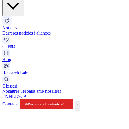
Notícies
Darreres notícies i aliances
Clients
Blog
Research Labs
Glossari
Nosaltres
Treballa amb nosaltres
EN
NL
ES
CA
Contacte
Resposta a Incidents 24/7