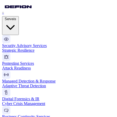
®
Serveis
Security Advisory Services
Strategic Resilience
Pentesting Services
Attack Readiness
Managed Detection & Response
Adaptive Threat Detection
Digital Forensics & IR
Cyber Crisis Management
Business Continuity Services